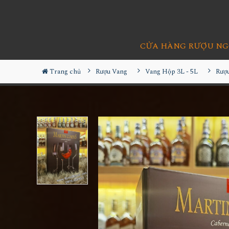
CỬA HÀNG RƯỢU NG
Trang chủ
Rượu Vang
Vang Hộp 3L - 5L