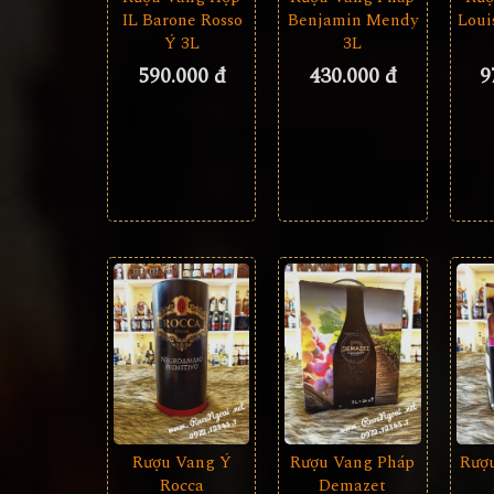
IL Barone Rosso
Benjamin Mendy
Loui
Ý 3L
3L
590.000 đ
430.000 đ
9
Rượu Vang Ý
Rượu Vang Pháp
Rượ
Rocca
Demazet