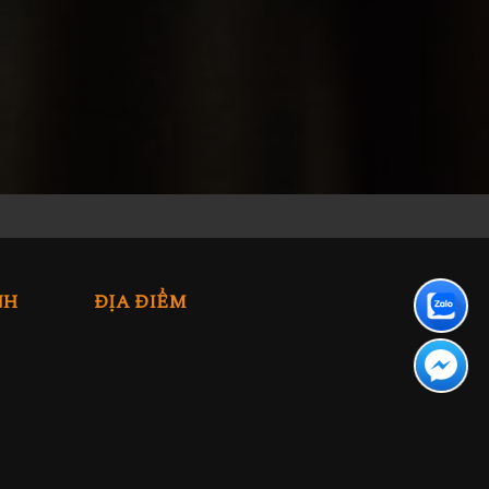
NH
ĐỊA ĐIỂM