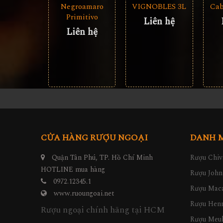
Negroamaro
VIGNOBLES 3L
Cab
Primitivo
Liên hệ
Liên hệ
CỬA HÀNG RƯỢU NGOẠI
DANH 
Quận Tân Phú, TP. Hồ Chí Minh
Rượu Chiv
HOTLINE mua hàng
Rượu John
0972.12345.1
Rượu Maca
www.ruoungoai.net
Rượu Hen
Rượu ngoại chính hãng tại HCM
Rượu Meu