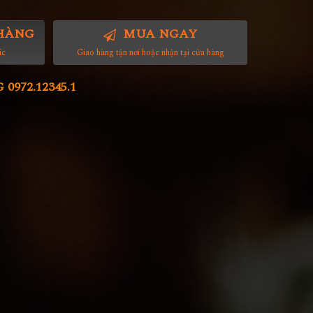
HÀNG
MUA NGAY
ác
Giao hàng tận nơi hoặc nhận tại cửa hàng
972.12345.1