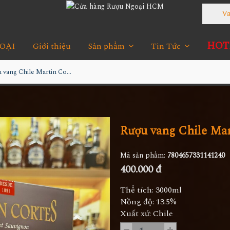
Vang
HOTL
OẠI
Giới thiệu
Sản phẩm
Tin Tức
Rượu vang Chile Martin Cortes 3L
Rượu vang Chile Mar
Mã sản phẩm:
7804657331141240
400.000 đ
Thể tích: 3000ml
Nồng độ: 13.5%
Xuất xứ: Chile