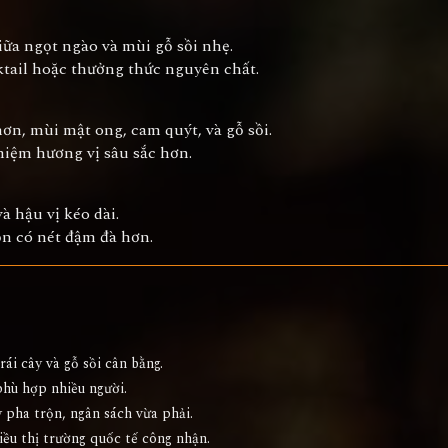
iữa ngọt ngào và mùi gỗ sồi nhẹ.
tail hoặc thưởng thức nguyên chất.
n, mùi mật ong, cam quýt, và gỗ sồi.
iệm hương vị sâu sắc hơn.
à hậu vị kéo dài.
n có nét đậm đà hơn.
ái cây và gỗ sồi cân bằng.
phù hợp nhiều người.
 pha trộn, ngân sách vừa phải.
iều thị trường quốc tế công nhận.