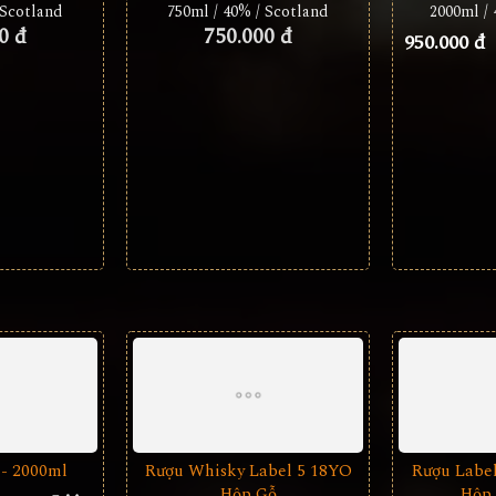
 Scotland
750ml / 40% / Scotland
2000ml / 
0 đ
750.000 đ
950.000 đ
 - 2000ml
Rượu Whisky Label 5 18YO
Rượu Label
Hộp Gỗ
Hộp 