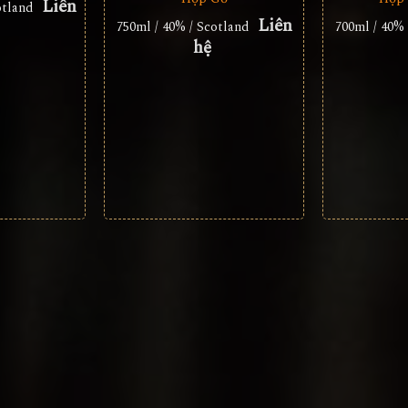
Liên
otland
Liên
750ml / 40% / Scotland
700ml / 40% 
hệ