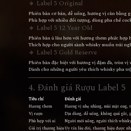
🔹 Label 5 Original
Phiên bản cơ bản, dễ uống, hương vị cân bằng g
Phù hợp với nhiều đối tượng, dùng pha chế cock
🔹 Label 5 12 Year Old
Phiên bản ủ lâu hơn với hương thơm phức hợp hơ
Thích hợp cho người sành whisky muốn trải ngh
🔹 Label 5 Gold Reserve
Phiên bản đặc biệt với hương vị đậm đà, tròn vị v
Dành cho những người yêu thích whisky pha trộ
4. Đánh giá Rượu Label 5
Tiêu chí
Đánh giá
Hương thơm
Hương vị nhẹ nhàng, mùi mật ong, tr
Vị rượu
Dịu dàng, dễ uống, không quá gắt, 
Phù hợp với ai
Người mới uống, người thích whisky
Giá trị thương hiệu
Uy tín lâu đời, thương hiệu được nh