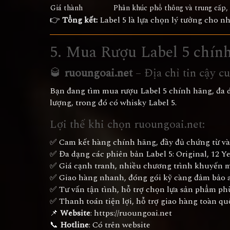
Giá thành
Phân khúc phổ thông và trung cấp, g
👉
Tổng kết:
Label 5 là lựa chọn lý tưởng cho n
5. Mua Rượu Label 5 chín
🥃
ruoungoai.net
– Địa chỉ tin cậy c
Bạn đang tìm mua rượu Label 5 chính hãng, đa d
lượng, trong đó có whisky Label 5.
Lợi thế khi chọn ruoungoai.net:
✅ Cam kết hàng chính hãng, đầy đủ chứng từ và
✅ Đa dạng các phiên bản Label 5: Original, 12 Ye
✅ Giá cạnh tranh, nhiều chương trình khuyến m
✅ Giao hàng nhanh, đóng gói kỹ càng đảm bảo a
✅ Tư vấn tận tình, hỗ trợ chọn lựa sản phẩm ph
✅ Thanh toán tiện lợi, hỗ trợ giao hàng toàn qu
📌
Website
:
https://ruoungoai.net
📞
Hotline
: Có trên website