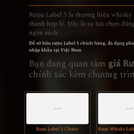
Rượu Label 5 là thương hiệu whisky p
thành hợp lý. Đây là sự lựa chọn đá
ngân sách.
Để sở hữu rượu Label 5 chính hãng, đa dạng phi
nhập khẩu tại Việt Nam.
Bạn đang quan tâm
giá Rư
chính xác kèm chương trì
Rượu Label 5 Classic
Rượu Whisky Labe