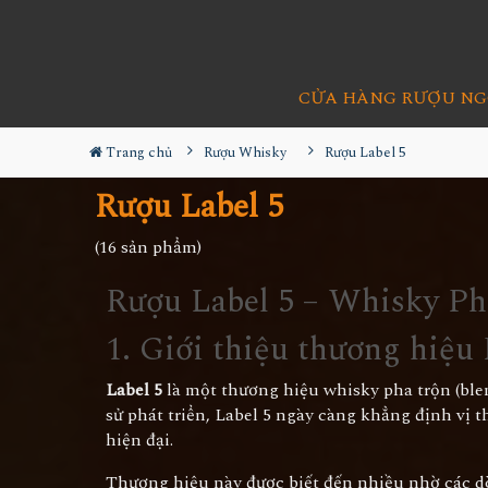
CỬA HÀNG RƯỢU NG
Trang chủ
Rượu Whisky
Rượu Label 5
Rượu Label 5
(16 sản phẩm)
Rượu Label 5 – Whisky Ph
1. Giới thiệu thương hiệu
Label 5
là một thương hiệu whisky pha trộn (blen
sử phát triển, Label 5 ngày càng khẳng định vị 
hiện đại.
Thương hiệu này được biết đến nhiều nhờ các dò