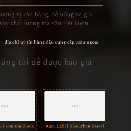
hương vị cân bằng, dễ uống và giá
sky chất lượng mà vẫn tiết kiệm
– địa chỉ uy tín hàng đầu cung cấp rượu ngoại
chúng tôi để được báo giá
 5 Premium Black
Rượu Label 5 Bourbon Barrel