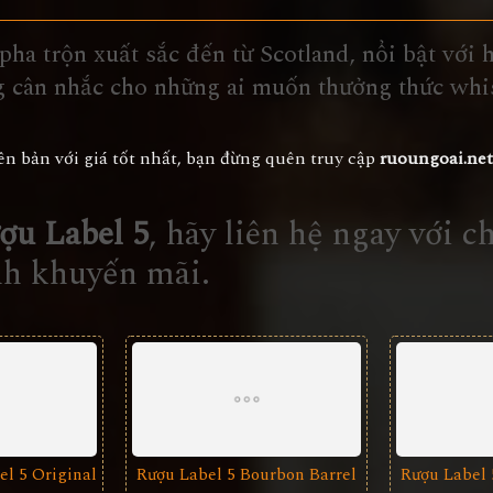
ha trộn xuất sắc đến từ Scotland, nổi bật với 
ng cân nhắc cho những ai muốn thưởng thức whi
ên bản với giá tốt nhất, bạn đừng quên truy cập
ruoungoai.net
ợu Label 5
, hãy liên hệ ngay với 
nh khuyến mãi.
l 5 Original
Rượu Label 5 Bourbon Barrel
Rượu Label