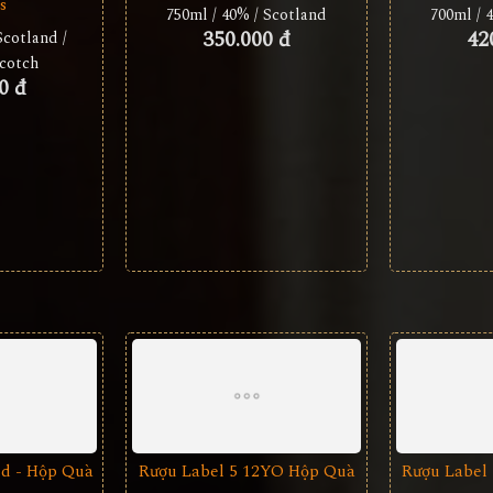
s
750ml / 40% / Scotland
700ml / 
350.000 đ
42
Scotland /
cotch
0 đ
ld - Hộp Quà
Rượu Label 5 12YO Hộp Quà
Rượu Label 