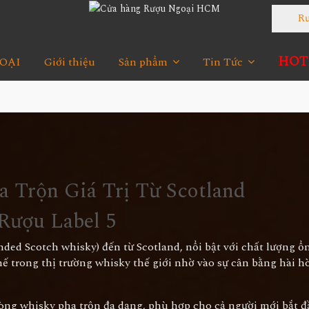
Rượu
HOTL
OẠI
Giới thiệu
Sản phẩm
Tin Tức
a Trộn Giá Trị Từ Scotland
 Rượu Label 5
ded Scotch whisky) đến từ Scotland, nổi bật với chất lượng ổn
thế trong thị trường whisky thế giới nhờ vào sự cân bằng hài 
ng whisky pha trộn đa dạng, phù hợp cho cả người mới bắt đ