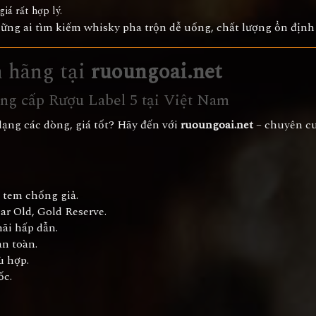
iá rất hợp lý.
hững ai tìm kiếm whisky pha trộn dễ uống, chất lượng ổn định
h hãng tại
ruoungoai.net
ung cấp Rượu Label 5 tại Việt Nam
ạng các dòng, giá tốt? Hãy đến với
ruoungoai.net
– chuyên cu
 tem chống giả.
ar Old, Gold Reserve.
ãi hấp dẫn.
n toàn.
ù hợp.
ốc.