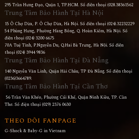
295 Trần Hưng Đạo, Quận 1, TP.HCM. Số điện thoại (028.38361562
Trung Tâm Bảo Hành Tại Hà Nội
15 Ô Chợ Dừa, P. Ô Chợ Dừa, Hà Nội. Số điện thoại (024).32232229
54 Phùng Hưng, Phường Hàng Bông, Q. Hoàn Kiếm, Hà Nội. Số
điện thoại (024) 3200 6675
70A Tuệ Tĩnh, P.Nguyễn Du, Q.Hai Bà Trưng, Hà Nội. Số điện
thoại (024) 3944 9836
Trung Tâm Bảo Hành Tại Đà Nẵng
140 Nguyễn Văn Linh, Quận Hải Châu, TP Đà Nẵng. Số điện thoại
(0236)3664789.
Trung Tâm Bảo Hành Tại Cần Thơ
56 Trần Văn Khéo, Phường Cái Khế, Quận Ninh Kiều, TP. Cần
Thơ. Số điện thoại (029) 2376 0630
THEO DÕI FANPAGE
G-Shock & Baby-G in Vietnam