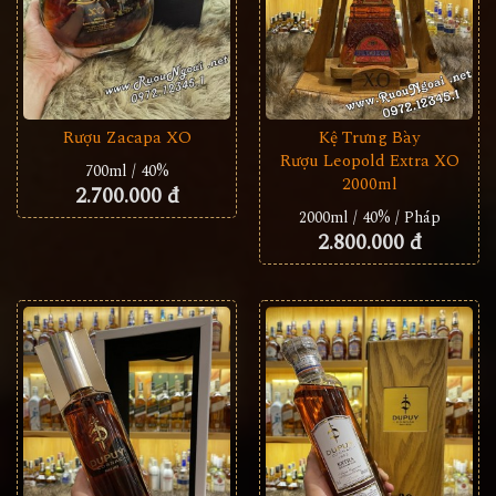
Rượu Zacapa XO
Kệ Trưng Bày
Rượu Leopold Extra XO
700ml / 40%
2000ml
2.700.000 đ
2000ml / 40% / Pháp
2.800.000 đ