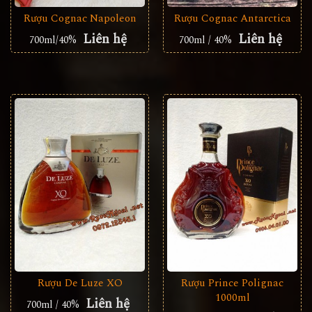
Rượu Cognac Napoleon
Rượu Cognac Antarctica
Liên hệ
Liên hệ
700ml/40%
700ml / 40%
Rượu De Luze XO
Rượu Prince Polignac
1000ml
Liên hệ
700ml / 40%