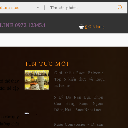
ả danh mục
INE 0972.12345.1
0
Giỏ hàng
TIN TỨC MỚI
Giới thiệu Rượu Balvenie,
Top 6 kiến thức về Rượu
có thể thay
Balvenie
dõi để cập
5 Lý Do Nên Lựa Chọn
Cửa Hàng Rượu Ngoại
Đồng Nai – RuouNgoai.net
eo các quy
 lường chất
Rượu Courvoisier – Di sản