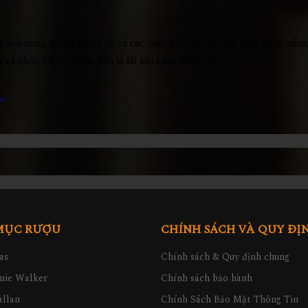
 nội dung thông tin và tất cả các thiết kế, văn bản, đồ họa, phần mềm
 và phần mềm cơ bản đều là tài sản của chúng tôi.
1
MỤC RƯỢU
CHÍNH SÁCH VÀ QUY ĐỊ
as
Chính sách & Quy định chung
nie Walker
Chính sách bảo hành
llan
Chính Sách Bảo Mật Thông Tin