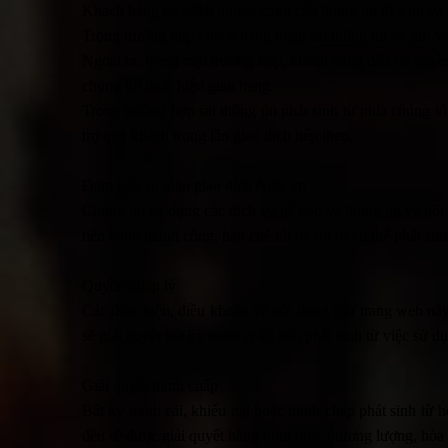
Khách hàng có trách nhiệm cung cấp thông tin đầy đủ và c
Trong trường hợp khách hàng nhập sai thông tin và gửi và
Ngoài ra, trong mọi trường hợp, khách hàng đều có quyề
chúng tôi thực hiện giao hàng.
Trong trường hợp sai thông tin phát sinh từ phía chúng tô
trợ quý khách trong lần giao dịch tiếp theo.
Đảm bảo an toàn giao dịch Alita.vn
Chúng tôi sử dụng các dịch vụ để bảo vệ thông tin về n
tiến hành thành công, hạn chế tối đa rủi ro có thể phát sin
Quyền pháp lý
Các điều kiện, điều khoản và nội dung của trang web nà
sẽ giải quyết bất kỳ tranh chấp nào phát sinh từ việc sử d
Giải quyết tranh chấp
Bất kỳ tranh cãi, khiếu nại hoặc tranh chấp phát sinh từ
đều sẽ được giải quyết bằng hình thức thương lượng, hòa 