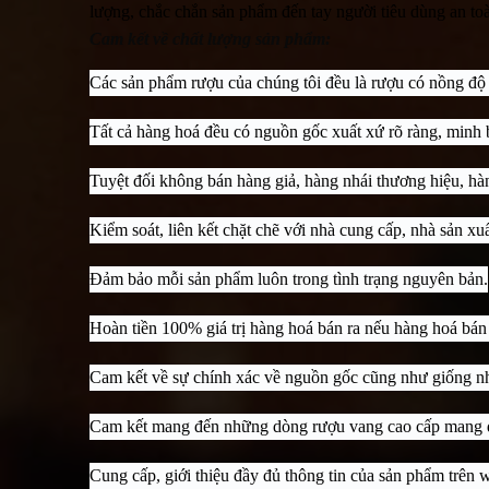
lượng, chắc chắn sản phẩm đến tay người tiêu dùng an toà
Cam kết về chất lượng sản phẩm:
Các sản phẩm rượu của chúng tôi đều là rượu có nồng độ 
Tất cả hàng hoá đều có nguồn gốc xuất xứ rõ ràng, minh b
Tuyệt đối không bán hàng giả, hàng nhái thương hiệu, hà
Kiểm soát, liên kết chặt chẽ với nhà cung cấp, nhà sản xu
Đảm bảo mỗi sản phẩm luôn trong tình trạng nguyên bản.
Hoàn tiền 100% giá trị hàng hoá bán ra nếu hàng hoá bán
Cam kết về sự chính xác về nguồn gốc cũng như giống nh
Cam kết mang đến những dòng rượu vang cao cấp mang đ
Cung cấp, giới thiệu đầy đủ thông tin của sản phẩm trên 