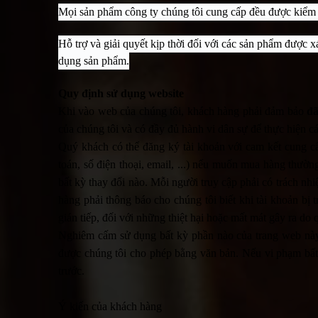
Mọi sản phẩm công ty chúng tôi cung cấp đều được kiểm d
Hỗ trợ và giải quyết kịp thời đối với các sản phẩm được x
dụng sản phẩm.
Quy định sử dụng website
Khi vào web của chúng tôi, khách hàng phải đảm bảo
đã
của chúng tôi và có đầy đủ hành vi dân sự để thực hiện 
Quý khách có thể đăng ký tài khoản với cam kết cung cấp
toán, số điện thoại, email, ...) nếu muốn mua hàng thườ
bất kỳ thay đổi nào. Mỗi người truy cập phải có trách n
hàng phải thông báo cho chúng tôi biết khi tài khoản bị 
gián tiếp, đối với những thiệt hại hoặc mất mát gây ra do
Nghiêm cấm sử dụng bất kỳ phần nào của trang web này
được chúng tôi cho phép bằng văn bản. Nếu vi phạm bất 
trước.
Ý kiến của khách hàng