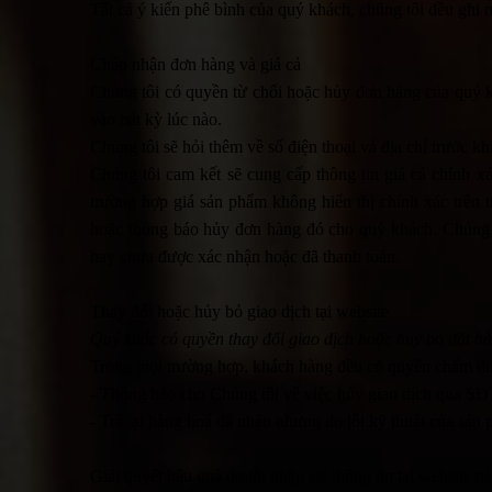
Tất cả ý kiến phê bình của quý khách, chúng tôi đều ghi 
Chấp nhận đơn hàng và giá cả
Chúng tôi có quyền từ chối hoặc hủy đơn hàng của quý kh
vào bất kỳ lúc nào.
Chúng tôi sẽ hỏi thêm về số điện thoại và địa chỉ trước k
Chúng tôi cam kết sẽ cung cấp thông tin giá cả chính xá
trường hợp giá sản phẩm không hiển thị chính xác trên t
hoặc thông báo hủy đơn hàng đó cho quý khách. Chúng 
hay chưa được xác nhận hoặc đã thanh toán.
Thay đổi hoặc hủy bỏ giao dịch tại website
Quý khác có quyền thay đổi giao dịch hoặc huỷ bỏ đặt hà
Trong mọi trường hợp, khách hàng đều có quyền chấm dứt 
- Thông báo cho Chúng tôi về việc hủy giao dịch qua S
- Trả lại hàng hoá đã nhận nhưng do lỗi kỹ thuật của sản
Giải quyết hậu quả do lỗi nhập sai thông tin tại website n