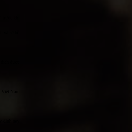
.
 trước khi
ch và sẽ hỗ
 dịch được
i Việt Nam
uy định này