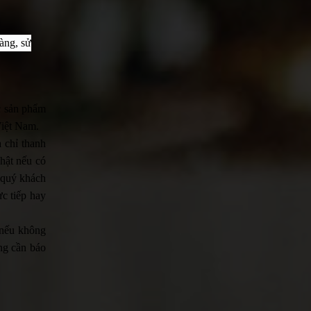
hàng, sử
ác sản phẩm
Việt Nam.
a chỉ thanh
hật nếu có
, quý khách
ực tiếp hay
 nếu không
ng cần báo