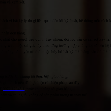
nhận và xem xét.
ách vì bất kỳ lý do gì liên quan đến lỗi kỹ thuật, hệ thống một cách
hi nhận đơn hàng.
c nhất cho người tiêu dùng. Tuy nhiên, đôi lúc vẫn có sai sót xảy ra
rang web hoặc sai giá, tùy theo từng trường hợp chúng tôi sẽ liên hệ
tôi cũng có quyền từ chối hoặc hủy bỏ bất kỳ đơn hàng nào dù đơn 
ng trước khi chúng tôi thực hiện giao hàng.
giao dịch nếu đã thực hiện các biện pháp sau đây:
ĐT
0972.12345.1
trước khi chúng tôi giao hàng.
 phẩm và chúng tôi không có sản phẩm tương tự thay thế.
ày