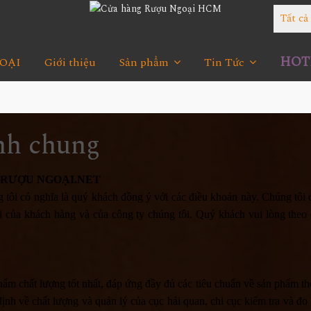
Tất c
HOTL
OẠI
Giới thiệu
Sản phẩm
Tin Tức
nh chung
TM RƯỢU NGOẠI.NET
 tôi có nghĩa là quý khách đồng ý với các điều khoản này. Chúng tôi 
i của khách hàng và của công ty chúng tôi. Quý khách vui lòng theo 
m chất lượng tốt nhất, đáp ứng đầy đủ các tiêu chuẩn về sản phẩm th
nh về chất lượng và quản lý của cục hải quan, chi cục kiểm tra và đo