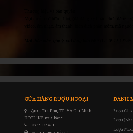
Thương hiệu và bản quyền
Mọi quyền sở hữu trí tuệ (đã đăng ký hoặc chưa đăng ký),
video, âm nhạc, âm thanh, biên dịch phần mềm, mã nguồn
Mọi thắc mắc, góp ý, vui lòng liên hệ SĐT
0972.12345.
CỬA HÀNG RƯỢU NGOẠI
DANH 
Quận Tân Phú, TP. Hồ Chí Minh
Rượu Chiv
HOTLINE mua hàng
Rượu John
0972.12345.1
Rượu Maca
www.ruoungoai.net