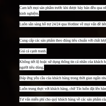
Cam kết mọi sản phẩm trước khi được bày bán đều qua nh
kinh nghiệm.
Luôn sẵn sàng hỗ trợ 24/24 qua Hotline về mọi vấn đề li
Cam kết về chất lượng dịch vụ bán hàng
Cung cấp các sản phẩm theo đúng tiêu chuẩn với chất lượn
Giá cả cạnh tranh.
Không tiết lộ hoặc sử dụng thông tin cá nhân của khách 
người tiêu dùng.
Đáp ứng yêu cầu của khách hàng trong thời gian ngắn nhấ
Luôn trung thực với khách hàng, chữ Tín luôn đặt lên hà
Tư vấn miễn phí cho quý khách hàng về các sản phẩm của