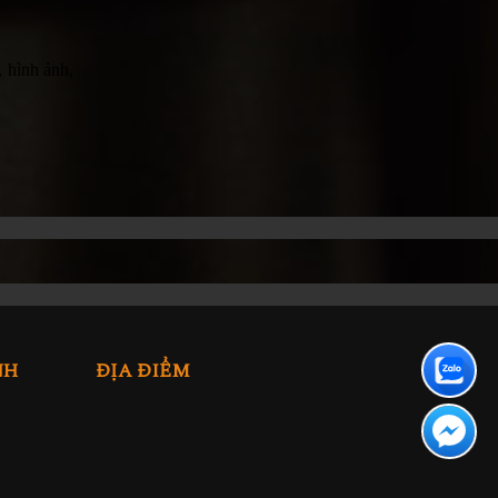
, hình ảnh,
NH
ĐỊA ĐIỂM