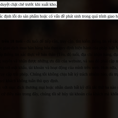
uyệt chặt chẽ trước khi xuất kho.
ác định lỗi do sản phẩm hoặc có vấn đề phát sinh trong quá trình giao 
 trên 18 tuổi
– đủ tuổi để tiếp cận, truy cập, tìm kiếm thông tin về c
các giao dịch mua bán hàng hóa theo quy định hiện hành của pháp luật 
 thông tin xác thực về bản thân (Tên, độ tuổi, địa chỉ nhận hàng, đị
ng xuyên và nhận được những ưu đãi của website, và sau đó phải cập n
hiệm với mật khẩu, tài khoản và hoạt động của mình trên web. Hơn nữa
truy cập trái phép. Chúng tôi không chịu bất kỳ trách nhiệm nào, dù tr
 quý khách không tuân thủ quy định.
 với mục đích thương mại hoặc nhân danh bất kỳ đối tác thứ ba nào
cứ điều nào trong đây, chúng tôi sẽ hủy tài khoản của khách mà khô