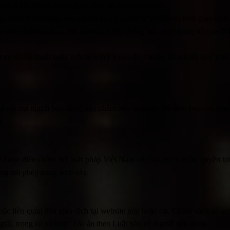
hính xác khi tham gia giao dịch tại Ruoungoai.net
o trang Ruoungoai.net, chúng tôi có quyền từ chối thực hiện giao dịch
n đơn phương chấm dứt giao dịch nếu thông báo cho chúng tôi qua ĐT
i do lỗi kỹ thuật hoặc một bên thứ 3 nào đó, chúng tôi xin lỗi quý khá
ội dung mà người bán đăng sản phẩm trên website. Để đảm bảo các giao
h.
y được điều chỉnh bởi luật pháp Việt Nam và Tòa án có thẩm quyền tạ
ụng trái phép trang web này.
 hoặc liên quan đến giao dịch tại website này hoặc các Chính sách và q
giải, trọng tài và/hoặc Tòa án theo Luật bảo vệ Người tiêu dùng.