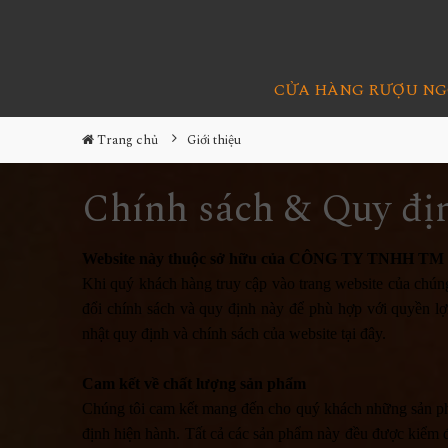
CỬA HÀNG RƯỢU NG
Trang chủ
Giới thiệu
Chính sách & Quy đị
Website này thuộc sở hữu của CÔNG TY TNHH 
Khi quý khách hàng truy cập vào trang website của chúng
đổi chính sách và quy định này để phù hợp với quyền lợ
nhật quy định và chính sách của website tại đây.
Cam kết về chất lượng sản phẩm
Chúng tôi cam kết
mang đến cho quý khách những sản phẩ
định hiện hành. Tất cả các sản phẩm này đều được kiểm đị