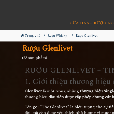
CỬA HÀNG RƯỢU NG
Trang chủ
Rượu Whisky
Rượu Glenlivet
Rượu Glenlivet
(23 sản phẩm)
RƯỢU GLENLIVET – T
1. Giới thiệu thương hiệu 
Glenlivet
là một trong những
thương hiệu Singl
thương hiệu
đầu tiên được cấp phép chưng cất 
Tên gọi “The Glenlivet” là biểu tượng cho
sự ti
đời, mà còn được yêu thích nhờ hương vị mượt m