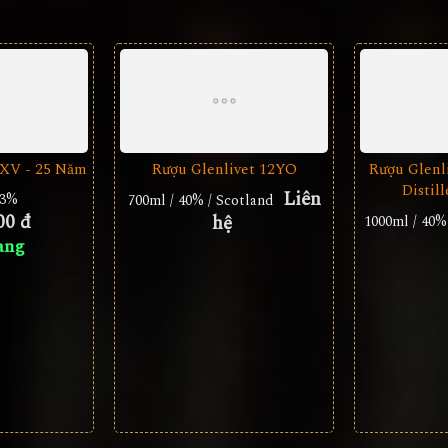
XXV - 25 Năm
Rượu Glenlivet 12YO
Rượu Glenl
Distill
Liên
43%
700ml / 40% / Scotland
00 đ
hệ
1000ml / 40%
àng