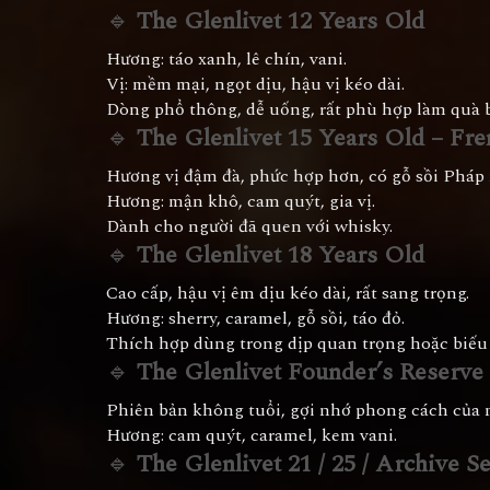
🔹
The Glenlivet 12 Years Old
Hương: táo xanh, lê chín, vani.
Vị: mềm mại, ngọt dịu, hậu vị kéo dài.
Dòng phổ thông, dễ uống, rất phù hợp làm quà b
🔹
The Glenlivet 15 Years Old – Fr
Hương vị đậm đà, phức hợp hơn, có gỗ sồi Pháp 
Hương: mận khô, cam quýt, gia vị.
Dành cho người đã quen với whisky.
🔹
The Glenlivet 18 Years Old
Cao cấp, hậu vị êm dịu kéo dài, rất sang trọng.
Hương: sherry, caramel, gỗ sồi, táo đỏ.
Thích hợp dùng trong dịp quan trọng hoặc biếu 
🔹
The Glenlivet Founder’s Reserve
Phiên bản không tuổi, gợi nhớ phong cách của n
Hương: cam quýt, caramel, kem vani.
🔹
The Glenlivet 21 / 25 / Archive Se