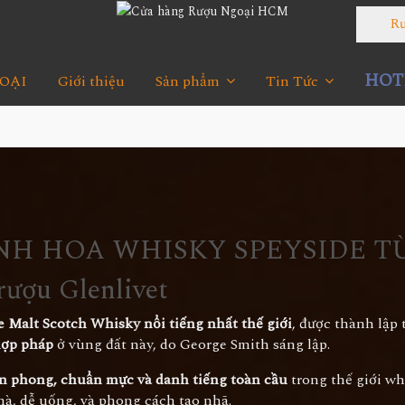
Rượu
HOTL
OẠI
Giới thiệu
Sản phẩm
Tin Tức
INH HOA WHISKY SPEYSIDE 
rượu Glenlivet
e Malt Scotch Whisky nổi tiếng nhất thế giới
, được thành lập
hợp pháp
ở vùng đất này, do George Smith sáng lập.
ên phong, chuẩn mực và danh tiếng toàn cầu
trong thế giới whi
à, dễ uống, và phong cách tao nhã.