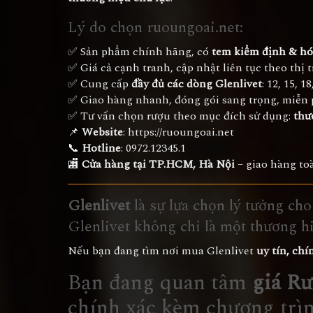
Lý do chọn ruoungoai.net:
✅ Sản phẩm chính hãng, có
tem kiểm định & hó
✅ Giá cả cạnh tranh, cập nhật liên tục theo thị 
✅ Cung cấp
đầy đủ các dòng Glenlivet
: 12, 15, 1
✅ Giao hàng nhanh, đóng gói sang trọng, miễn
✅ Tư vấn chọn rượu theo mục đích sử dụng:
thư
📌
Website
:
https://ruoungoai.net
📞
Hotline
:
0972.12345.1
🏬
Cửa hàng tại TP.HCM, Hà Nội
– giao hàng to
Glenlivet
là sự lựa chọn lý tưởng cho
Glenlivet không chỉ là một thương h
Nếu bạn đang tìm nơi mua Glenlivet
uy tín, chí
Bạn đang quan tâm
giá Rư
chính xác kèm chương trì