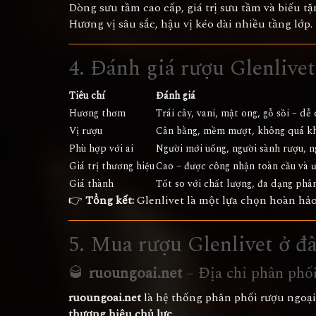
Dòng sưu tầm cao cấp, giá trị sưu tầm và biếu tặ
Hương vị sâu sắc, hậu vị kéo dài nhiều tầng lớp.
4. Đánh giá rượu Glenlive
Tiêu chí
Đánh giá
Hương thơm
Trái cây, vani, mật ong, gỗ sồi – dễ 
Vị rượu
Cân bằng, mềm mượt, không quá khó
Phù hợp với ai
Người mới uống, người sành rượu, n
Giá trị thương hiệu
Cao – được công nhận toàn cầu và ư
Giá thành
Tốt so với chất lượng, đa dạng phâ
👉
Tổng kết:
Glenlivet là một lựa chọn hoàn hả
5. Mua rượu Glenlivet ở đâ
🥃
ruoungoai.net
– Địa chỉ phân phối
ruoungoai.net
là hệ thống phân phối rượu ngoại
thương hiệu chủ lực
.