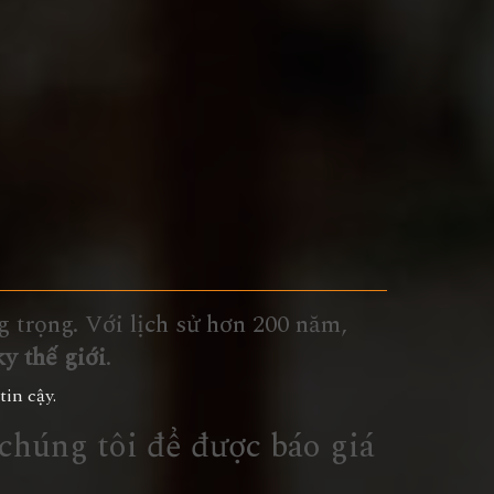
g trọng. Với lịch sử hơn 200 năm,
y thế giới
.
in cậy.
i chúng tôi để được báo giá