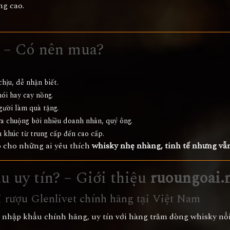
ng cao.
t – Có nên mua?
chịu, dễ nhận biết.
i hay cay nồng.
gười làm quà tặng.
a chuộng bởi nhiều doanh nhân, quý ông.
n khúc từ trung cấp đến cao cấp.
o cho những ai yêu thích
whisky nhẹ nhàng, tinh tế nhưng vẫn
u uy tín? – Giới thiệu
ruoungoai.
 rượu Glenlivet chính hãng tại Việt Nam
 nhập khẩu chính hãng, uy tín với hàng trăm dòng whisky nổi