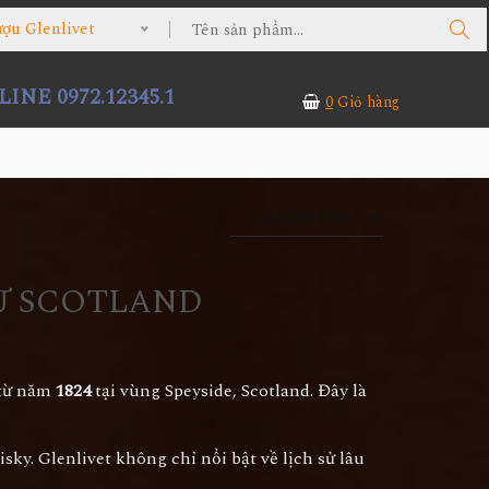
 Glenlivet
INE 0972.12345.1
0
Giỏ hàng
TỪ SCOTLAND
 từ năm
1824
tại vùng Speyside, Scotland. Đây là
sky. Glenlivet không chỉ nổi bật về lịch sử lâu