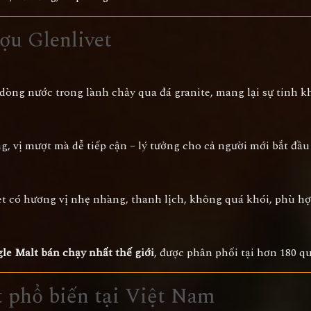
ợu Glenlivet
dòng nước trong lành chảy qua đá granite, mang lại sự tinh kh
ong, vị mượt mà dễ tiếp cận – lý tưởng cho cả người mới bắt đầ
vet có hương vị nhẹ nhàng, thanh lịch, không quá khói, phù hợ
gle Malt bán chạy nhất thế giới
, được phân phối tại hơn 180 qu
t phổ biến tại Việt Nam