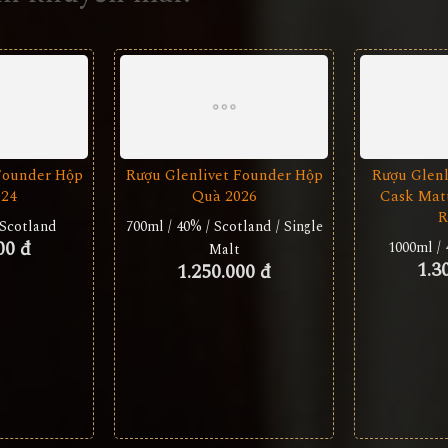
Founder Hộp
Rượu Glenlivet Founder Hộp
Rượu Glenl
024
Quà 2026
Cask Matu
R
 Scotland
700ml / 40% / Scotland / Single
00 đ
1000ml / 
Malt
1.3
1.250.000 đ