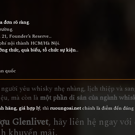
a đơn rõ ràng
.
trường.
8, 21, Founder’s Reserve...
 phí nội thành HCM/Hà Nội.
ởng thức, quà biếu, tổ chức sự kiện
...
àn quốc
 người yêu whisky nhẹ nhàng, lịch thiệp và san
iệu, mà còn là
một phần di sản của ngành whisk
nh hãng, giá hợp lý
, thì
ruoungoai.net
chính là điểm đến đáng t
ợu Glenlivet
, hãy liên hệ ngay vớ
nh khuyến mãi.