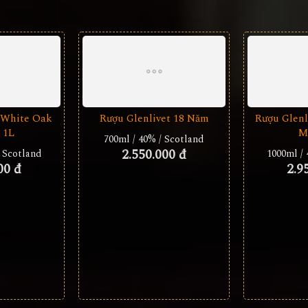
 White Oak
Rượu Glenlivet 18 Năm
Rượu Glenl
 1L
M
700ml / 40% / Scotland
2.550.000 đ
/ Scotland
1000ml / 
00 đ
2.9