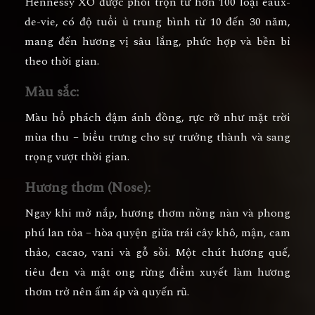
Hennessy XO được phối trộn từ
hơn 100 loại eaux-
de-vie
, có độ tuổi ủ trung bình
từ 10 đến 30 năm
,
mang đến hương vị sâu lắng, phức hợp và bền bỉ
theo thời gian.
Màu sắc:
Màu
hổ phách đậm ánh đồng
, rực rỡ như mặt trời
mùa thu – biểu trưng cho sự trưởng thành và sang
trọng vượt thời gian.
Hương thơm (Nose):
Ngay khi mở nắp, hương thơm
nồng nàn và phong
phú
lan tỏa – hòa quyện giữa
trái cây khô, mận, cam
thảo, cacao, vani và gỗ sồi
. Một chút hương
quế,
tiêu đen và mật ong rừng
điểm xuyết làm hương
thơm trở nên ấm áp và quyến rũ.