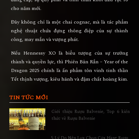
cho năm mới.
Đây không chỉ là một chai cognac, mà là
tác phẩm
nghệ thuật chứa đựng thông điệp của sự thành
công, may mắn và vượng phát.
Nếu Hennessy XO là biểu tượng của
sự trưởng
thành và quyền lực
, thì
Phiên Bản Rắn – Year of the
Dragon 2025
chính là
ấn phẩm tôn vinh tinh thần
Tết thịnh vượng, kiêu hãnh và đậm chất hoàng kim
.
TIN TỨC MỚI
Giới thiệu Rượu Balvenie, Top 6 kiến
thức về Rượu Balvenie
5 Lý Do Nên Lựa Chọn Cửa Hàng Rượu