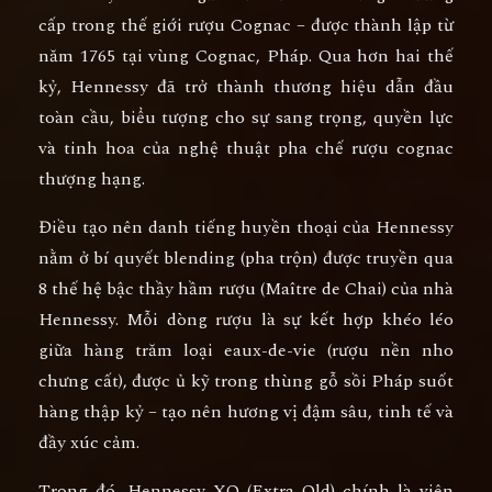
cấp trong thế giới rượu Cognac – được thành lập từ
năm
1765
tại vùng
Cognac, Pháp
. Qua hơn hai thế
kỷ, Hennessy đã trở thành thương hiệu dẫn đầu
toàn cầu, biểu tượng cho
sự sang trọng, quyền lực
và tinh hoa của nghệ thuật pha chế rượu cognac
thượng hạng
.
Điều tạo nên danh tiếng huyền thoại của Hennessy
nằm ở
bí quyết blending (pha trộn)
được truyền qua
8 thế hệ bậc thầy hầm rượu (Maître de Chai)
của nhà
Hennessy. Mỗi dòng rượu là sự kết hợp khéo léo
giữa hàng trăm loại eaux-de-vie (rượu nền nho
chưng cất), được ủ kỹ trong thùng gỗ sồi Pháp suốt
hàng thập kỷ – tạo nên hương vị đậm sâu, tinh tế và
đầy xúc cảm.
Trong đó,
Hennessy XO (Extra Old)
chính là viên