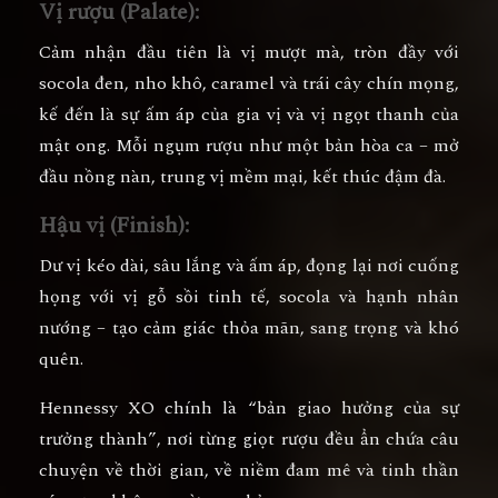
Vị rượu (Palate):
Cảm nhận đầu tiên là vị
mượt mà, tròn đầy
với
socola đen, nho khô, caramel và trái cây chín mọng
,
kế đến là
sự ấm áp của gia vị và vị ngọt thanh của
mật ong
. Mỗi ngụm rượu như một bản hòa ca – mở
đầu nồng nàn, trung vị mềm mại, kết thúc đậm đà.
Hậu vị (Finish):
Dư vị kéo dài, sâu lắng và ấm áp, đọng lại nơi cuống
họng với
vị gỗ sồi tinh tế, socola và hạnh nhân
nướng
– tạo cảm giác thỏa mãn, sang trọng và khó
quên.
Hennessy XO chính là
“bản giao hưởng của sự
trưởng thành”
, nơi từng giọt rượu đều ẩn chứa câu
chuyện về thời gian, về niềm đam mê và tinh thần