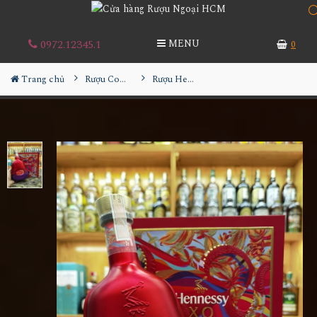
0972.12345.1
MENU
0
Trang chủ
Rượu Cognac
Rượu Hennessy XO Phiên Bản Rắn