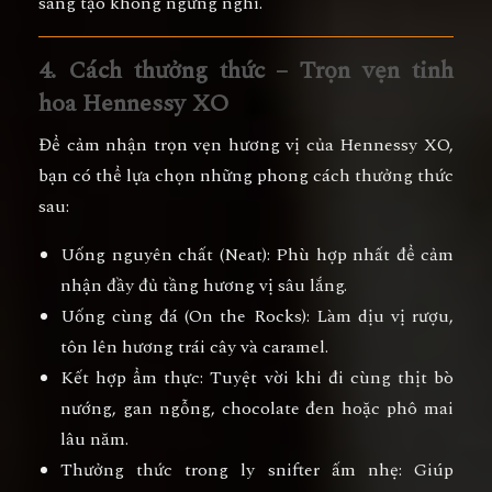
sáng tạo không ngừng nghỉ.
4. Cách thưởng thức – Trọn vẹn tinh
hoa Hennessy XO
Để cảm nhận trọn vẹn hương vị của Hennessy XO,
bạn có thể lựa chọn những phong cách thưởng thức
sau:
Uống nguyên chất (Neat):
Phù hợp nhất để cảm
nhận đầy đủ tầng hương vị sâu lắng.
Uống cùng đá (On the Rocks):
Làm dịu vị rượu,
tôn lên hương trái cây và caramel.
Kết hợp ẩm thực:
Tuyệt vời khi đi cùng
thịt bò
nướng, gan ngỗng, chocolate đen hoặc phô mai
lâu năm.
Thưởng thức trong ly snifter ấm nhẹ:
Giúp