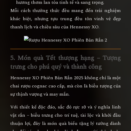
hương thơm lan tỏa tinh tế và sang trọng.
Mỗi cách thưởng thức đều mang đến trải nghiệm
khác biệt, nhưng tựu trung đều tôn vinh
vẻ đẹp
thanh lịch và chiều sâu của Hennessy XO
.
5. Món quà Tết thượng hạng – Tượng
trưng cho phú quý và thành công
Hennessy XO Phiên Bản Rắn 2025
không chỉ là một
chai rượu cognac cao cấp, mà còn là
biểu tượng của
sự thịnh vượng và may mắn
.
Với thiết kế độc đáo, sắc đỏ rực rỡ và ý nghĩa linh
vật rắn – biểu trưng cho
trí tuệ, tài lộc và khởi đầu
thuận lợi
, đây là
món quà biếu tặng lý tưởng
dành