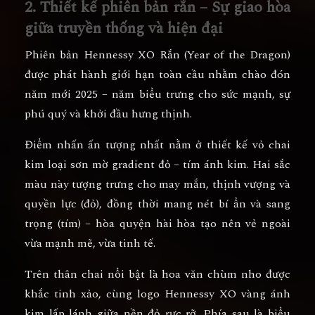
2. Thiết kế phiên bản rắn – Sự giao hòa
giữa truyền thống và hiện đại
Phiên bản
Hennessy XO Rắn (Year of the Dragon)
được phát hành giới hạn toàn cầu nhằm chào đón
năm mới 2025 – năm biểu trưng cho
sức mạnh, sự
phú quý và khởi đầu hưng thịnh
.
Điểm nhấn ấn tượng nhất nằm ở
thiết kế vỏ chai
kim loại sơn mờ gradient đỏ – tím ánh kim
. Hai sắc
màu này tượng trưng cho
may mắn, thịnh vượng và
quyền lực
(đỏ), đồng thời mang nét
bí ẩn và sang
trọng
(tím) – hòa quyện hài hòa tạo nên vẻ ngoài
vừa mạnh mẽ, vừa tinh tế.
Trên thân chai nổi bật là
hoa văn chùm nho được
khắc tinh xảo
, cùng logo
Hennessy XO vàng ánh
kim
lấp lánh giữa nền đỏ rực rỡ. Phía sau là
biểu