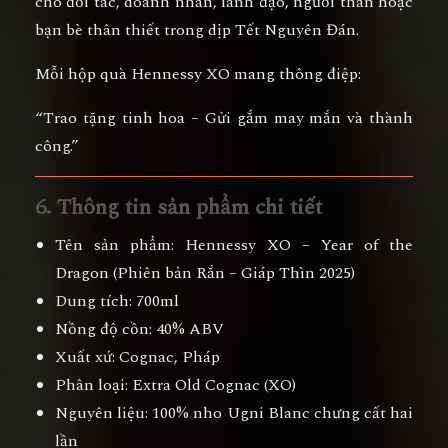
cho
đối tác, doanh nhân, lãnh đạo, người thân hoặc
bạn bè thân thiết
trong dịp Tết Nguyên Đán.
Mỗi hộp quà Hennessy XO mang thông điệp:
“Trao tặng tinh hoa – Gửi gắm may mắn và thành
công.”
6. Thông tin sản phẩm chi tiết
Tên sản phẩm:
Hennessy XO – Year of the
Dragon (Phiên bản Rắn – Giáp Thìn 2025)
Dung tích:
700ml
Nồng độ cồn:
40% ABV
Xuất xứ:
Cognac, Pháp
Phân loại:
Extra Old Cognac (XO)
Nguyên liệu:
100% nho Ugni Blanc chưng cất hai
lần