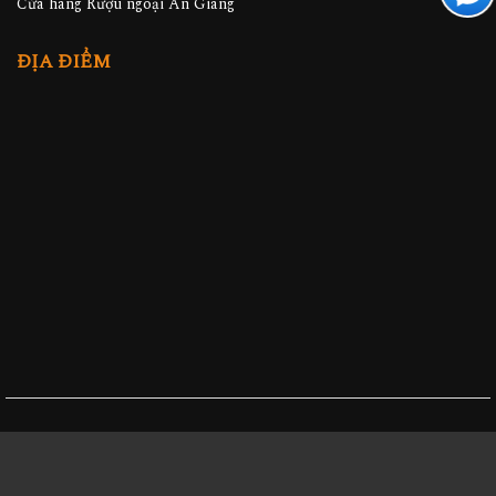
Cửa hàng Rượu ngoại An Giang
ĐỊA ĐIỂM