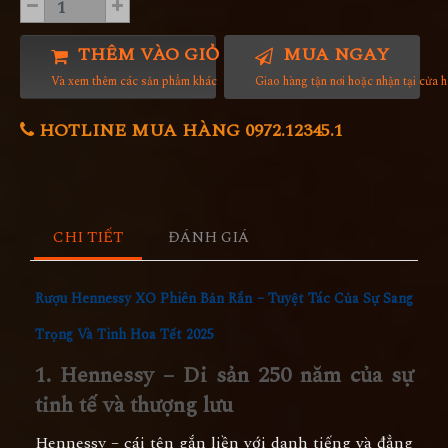
THÊM VÀO GIỎ HÀNG
MUA NGAY
Và xem thêm các sản phẩm khác
Giao hàng tận nơi hoặc nhận tại cửa 
HOTLINE MUA HÀNG 0972.12345.1
CHI TIẾT
ĐÁNH GIÁ
Rượu Hennessy XO Phiên Bản Rắn – Tuyệt Tác Của Sự Sang
Trọng Và Tinh Hoa Tết 2025
1. Hennessy – Di sản 250 năm của sự
tinh tế và thượng lưu
Hennessy – cái tên gắn liền với danh tiếng và đẳng