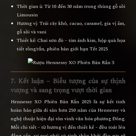
Thời gian ủ:
Từ 10 đến 30 năm trong thùng gỗ sồi
Limousin
Hương vị:
Trái cây khô, cacao, caramel, gia vị ấm,
gỗ sồi và vani
Thiết kế:
Chai sơn đỏ – tím ánh kim, hộp quà họa
tiết rồng/rắn, phiên bản giới hạn Tết 2025
7. Kết luận – Biểu tượng của sự thịnh
vượng và sang trọng vượt thời gian
Hennessy XO Phiên Bản Rắn 2025
là sự kết tinh
hoàn hảo giữa
di sản hơn 250 năm của Hennessy
và
nghệ thuật hiện đại tôn vinh văn hóa phương Đông
.
Mỗi chi tiết – từ hương vị đến thiết kế – đều toát lên
đẳng cấp, sự quý phái và tinh thần khởi đầu rực rỡ