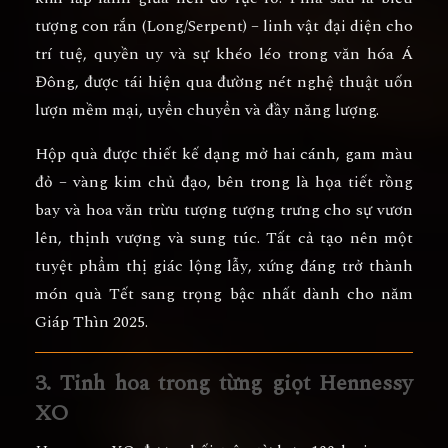
tượng con rắn (Long/Serpent)
– linh vật đại diện cho
trí tuệ, quyền uy và sự khéo léo
trong văn hóa Á
Đông, được tái hiện qua đường nét nghệ thuật uốn
lượn mềm mại, uyển chuyển và đầy năng lượng.
Hộp quà được thiết kế
dạng mở hai cánh
, gam màu
đỏ – vàng kim chủ đạo, bên trong là họa tiết
rồng
bay và hoa văn trừu tượng
tượng trưng cho sự
vươn
lên, thịnh vượng và sung túc
. Tất cả tạo nên
một
tuyệt phẩm thị giác lộng lẫy
, xứng đáng trở thành
món quà Tết sang trọng bậc nhất dành cho năm
Giáp Thìn 2025.
3. Tinh hoa trong từng giọt Hennessy
XO