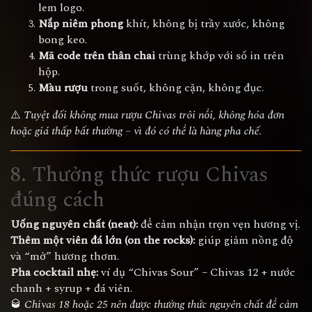
lem logo.
Nắp niêm phong
khít, không bị trầy xước, không
bong keo.
Mã code trên thân chai
trùng khớp với số in trên
hộp.
Màu rượu
trong suốt, không cặn, không đục.
⚠️
Tuyệt đối không mua rượu Chivas trôi nổi, không hóa đơn
hoặc giá thấp bất thường – vì đó có thể là hàng pha chế.
8. Thưởng thức rượu Chivas
đúng cách
Uống nguyên chất (neat):
để cảm nhận trọn vẹn hương vị.
Thêm một viên đá lớn (on the rocks):
giúp giảm nồng độ
và “mở” hương thơm.
Pha cocktail nhẹ:
ví dụ “Chivas Sour” – Chivas 12 + nước
chanh + syrup + đá viên.
🥃
Chivas 18 hoặc 25 nên được thưởng thức nguyên chất để cảm