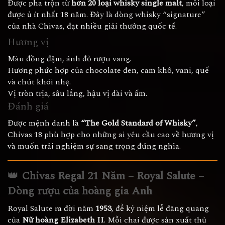
Được pha trộn từ
hơn 20 loại whisky single malt
, mỗi loại
được ủ ít nhất 18 năm. Đây là dòng whisky “signature”
của nhà Chivas, đạt nhiều giải thưởng quốc tế.
Hương vị
Màu đồng đậm, ánh đỏ rượu vang.
Hương phức hợp của chocolate đen, cam khô, vani, quế
và chút khói nhẹ.
Vị tròn trịa, sâu lắng, hậu vị dài và ấm.
Đánh giá
Được mệnh danh là
“The Gold Standard of Whisky”
,
Chivas 18 phù hợp cho những ai yêu cầu cao về hương vị
và muốn trải nghiệm sự sang trọng đúng nghĩa.
👑
Chivas Regal 21 Năm – Royal Salute –
Dòng rượu của hoàng gia Anh
Royal Salute ra đời năm
1953
, để kỷ niệm lễ đăng quang
của
Nữ hoàng Elizabeth II
. Mỗi chai được sản xuất thủ