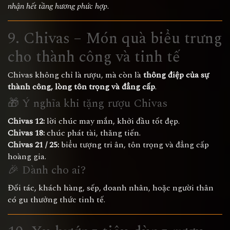
nhận hết tầng hương phức hợp.
9. Chivas – Món quà biểu trưng
cho thành công và tinh tế
Chivas không chỉ là rượu, mà còn là
thông điệp của sự
thành công, lòng tôn trọng và đẳng cấp
.
🎁 Ý nghĩa khi tặng rượu Chivas
Chivas 12:
lời chúc may mắn, khởi đầu tốt đẹp.
Chivas 18:
chúc phát tài, thăng tiến.
Chivas 21 / 25:
biểu tượng tri ân, tôn trọng và đẳng cấp
hoàng gia.
🎉 Dành cho ai?
Đối tác, khách hàng, sếp, doanh nhân, hoặc người thân
có gu thưởng thức tinh tế.