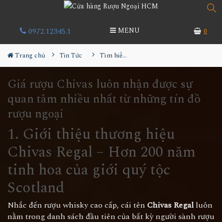
0972.12345.1
MENU
0
Trang chủ
Tin Tức
Tìm hiểu về rượu
Giá rượu Chivas luôn nhận được sự
quan tâm nhiều nhất từ những tín đồ
rượu ngoại
1. Giới thiệu thương hiệu
Chivas Regal – Hơn 200 năm
tinh hoa của giới quý tộc
Scotland
Nhắc đến rượu whisky cao cấp, cái tên
Chivas Regal
luôn
nằm trong danh sách đầu tiên của bất kỳ người sành rượu