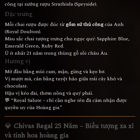
công tại xưởng rượu Strathisla (Speyside).
Đặc trưng
Mỗi chai rượu được đúc từ
gốm sứ thủ công
của Anh
(Royal Doulton).
Màu sắc chai tượng trưng cho ngọc quý: Sapphire Blue,
Emerald Green, Ruby Red.
Ủ ít nhất 21 năm trong thùng gỗ sồi châu Âu.
Hương vị
Mở đầu bằng mùi cam, mận, gừng và kẹo bơ.
Vị mượt mà, cân bằng tuyệt hảo giữa trái cây khô và
chocolate.
Hậu vị kéo dài, thơm nồng và quý phái.
💬 “Royal Salute – chỉ cần nghe tên đã cảm nhận được
quyền uy của Hoàng gia.”
💎
Chivas Regal 25 Năm – Biểu tượng xa xỉ
và tinh hoa hoàng gia