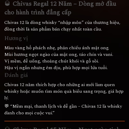
🥃
Chivas Regal 12 Năm – Dòng mở đầu
cho hành trình đẳng cấp
Chivas 12 là dòng whisky “nhập môn” của thương hiệu,
đồng thời là sản phẩm bán chạy nhất toàn cầu.
Hương vị
Màu vàng hổ phách nhẹ, phản chiếu ánh mật ong.
Mùi hương ngọt ngào của mật ong, táo chín và vani.
Vị mềm, dễ uống, thoảng chút khói và gỗ sồi.
Hậu vị ngắn nhưng êm dịu, phù hợp mọi lứa tuổi.
Đánh giá
Chivas 12 năm thích hợp cho những ai mới làm quen
whisky hoặc muốn tìm món quà biếu sang trọng, giá hợp
lý.
💬 “Mềm mại, thanh lịch và dễ gần – Chivas 12 là whisky
dành cho mọi cuộc vui.”