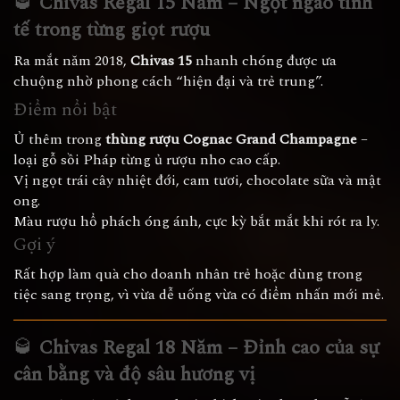
🥃
Chivas Regal 15 Năm – Ngọt ngào tinh
tế trong từng giọt rượu
Ra mắt năm 2018,
Chivas 15
nhanh chóng được ưa
chuộng nhờ phong cách “hiện đại và trẻ trung”.
Điểm nổi bật
Ủ thêm trong
thùng rượu Cognac Grand Champagne
–
loại gỗ sồi Pháp từng ủ rượu nho cao cấp.
Vị ngọt trái cây nhiệt đới, cam tươi, chocolate sữa và mật
ong.
Màu rượu hổ phách óng ánh, cực kỳ bắt mắt khi rót ra ly.
Gợi ý
Rất hợp làm quà cho doanh nhân trẻ hoặc dùng trong
tiệc sang trọng, vì vừa dễ uống vừa có điểm nhấn mới mẻ.
🥃
Chivas Regal 18 Năm – Đỉnh cao của sự
cân bằng và độ sâu hương vị