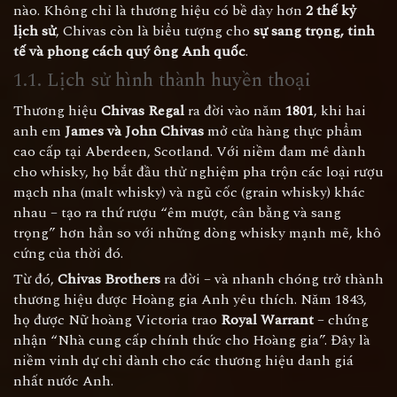
nào. Không chỉ là thương hiệu có bề dày hơn
2 thế kỷ
lịch sử
, Chivas còn là biểu tượng cho
sự sang trọng, tinh
tế và phong cách quý ông Anh quốc
.
1.1. Lịch sử hình thành huyền thoại
Thương hiệu
Chivas Regal
ra đời vào năm
1801
, khi hai
anh em
James và John Chivas
mở cửa hàng thực phẩm
cao cấp tại Aberdeen, Scotland. Với niềm đam mê dành
cho whisky, họ bắt đầu thử nghiệm pha trộn các loại rượu
mạch nha (malt whisky) và ngũ cốc (grain whisky) khác
nhau – tạo ra thứ rượu “êm mượt, cân bằng và sang
trọng” hơn hẳn so với những dòng whisky mạnh mẽ, khô
cứng của thời đó.
Từ đó,
Chivas Brothers
ra đời – và nhanh chóng trở thành
thương hiệu được Hoàng gia Anh yêu thích. Năm 1843,
họ được Nữ hoàng Victoria trao
Royal Warrant
– chứng
nhận “Nhà cung cấp chính thức cho Hoàng gia”. Đây là
niềm vinh dự chỉ dành cho các thương hiệu danh giá
nhất nước Anh.