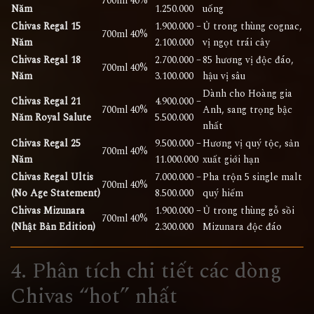
700ml
40%
Năm
1.250.000
uống
Chivas Regal 15
1.900.000 –
Ủ trong thùng cognac,
700ml
40%
Năm
2.100.000
vị ngọt trái cây
Chivas Regal 18
2.700.000 –
85 hương vị độc đáo,
700ml
40%
Năm
3.100.000
hậu vị sâu
Dành cho Hoàng gia
Chivas Regal 21
4.900.000 –
700ml
40%
Anh, sang trọng bậc
Năm Royal Salute
5.500.000
nhất
Chivas Regal 25
9.500.000 –
Hương vị quý tộc, sản
700ml
40%
Năm
11.000.000
xuất giới hạn
Chivas Regal Ultis
7.000.000 –
Pha trộn 5 single malt
700ml
40%
(No Age Statement)
8.500.000
quý hiếm
Chivas Mizunara
1.900.000 –
Ủ trong thùng gỗ sồi
700ml
40%
(Nhật Bản Edition)
2.300.000
Mizunara độc đáo
4. Phân tích chi tiết các dòng
Chivas “hot” nhất