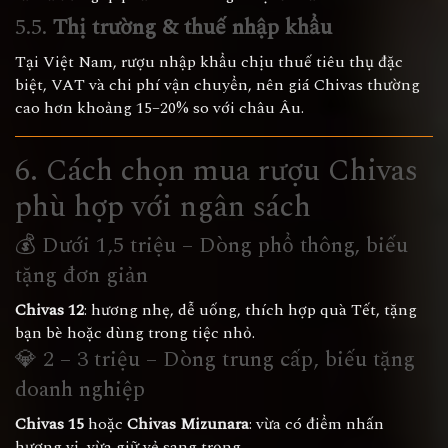
5.5.
Thị trường & thuế nhập khẩu
Tại Việt Nam, rượu nhập khẩu chịu thuế tiêu thụ đặc
biệt, VAT và chi phí vận chuyển, nên giá Chivas thường
cao hơn khoảng 15–20% so với châu Âu.
6. Cách chọn mua rượu Chivas
phù hợp với ngân sách
💰 Dưới 1,5 triệu – Dòng phổ thông, biếu
tặng đơn giản
Chivas 12
: hương nhẹ, dễ uống, thích hợp quà Tết, tặng
bạn bè hoặc dùng trong tiệc nhỏ.
💎 2 – 3 triệu – Dòng trung cấp, biếu tặng
doanh nghiệp
Chivas 15
hoặc
Chivas Mizunara
: vừa có điểm nhấn
hương vị, vừa giữ vẻ sang trọng.