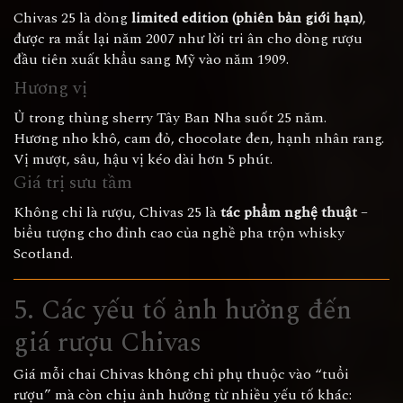
Chivas 25 là dòng
limited edition (phiên bản giới hạn)
,
được ra mắt lại năm 2007 như lời tri ân cho dòng rượu
đầu tiên xuất khẩu sang Mỹ vào năm 1909.
Hương vị
Ủ trong thùng sherry Tây Ban Nha suốt 25 năm.
Hương nho khô, cam đỏ, chocolate đen, hạnh nhân rang.
Vị mượt, sâu, hậu vị kéo dài hơn 5 phút.
Giá trị sưu tầm
Không chỉ là rượu, Chivas 25 là
tác phẩm nghệ thuật
–
biểu tượng cho đỉnh cao của nghề pha trộn whisky
Scotland.
5. Các yếu tố ảnh hưởng đến
giá rượu Chivas
Giá mỗi chai Chivas không chỉ phụ thuộc vào “tuổi
rượu” mà còn chịu ảnh hưởng từ nhiều yếu tố khác: