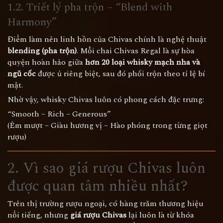
1.2. Triết lý pha trộn – “Blend with
Harmony”
Điểm làm nên linh hồn của Chivas chính là nghệ thuật
blending (pha trộn)
. Mỗi chai Chivas Regal là sự hòa
quyện hoàn hảo giữa
hơn 20 loại whisky mạch nha và
ngũ cốc
được ủ riêng biệt, sau đó phối trộn theo tỉ lệ bí
mật.
Nhờ vậy, whisky Chivas luôn có phong cách đặc trưng:
“Smooth – Rich – Generous”
(Êm mượt – Giàu hương vị – Hào phóng trong từng giọt
rượu)
2. Vì sao giá rượu Chivas luôn
được quan tâm nhiều nhất?
Trên thị trường rượu ngoại, có hàng trăm thương hiệu
nổi tiếng, nhưng
giá rượu Chivas
lại luôn là từ khóa