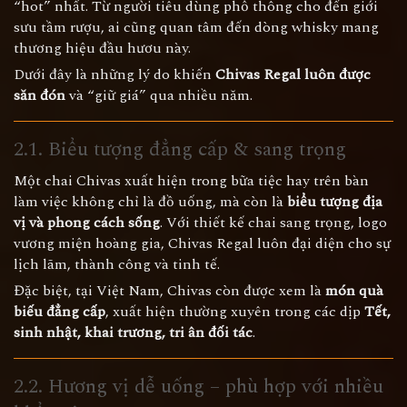
“hot” nhất. Từ người tiêu dùng phổ thông cho đến giới
sưu tầm rượu, ai cũng quan tâm đến dòng whisky mang
thương hiệu đầu hươu này.
Dưới đây là những lý do khiến
Chivas Regal luôn được
săn đón
và “giữ giá” qua nhiều năm.
2.1. Biểu tượng đẳng cấp & sang trọng
Một chai Chivas xuất hiện trong bữa tiệc hay trên bàn
làm việc không chỉ là đồ uống, mà còn là
biểu tượng địa
vị và phong cách sống
. Với thiết kế chai sang trọng, logo
vương miện hoàng gia, Chivas Regal luôn đại diện cho sự
lịch lãm, thành công và tinh tế.
Đặc biệt, tại Việt Nam, Chivas còn được xem là
món quà
biếu đẳng cấp
, xuất hiện thường xuyên trong các dịp
Tết,
sinh nhật, khai trương, tri ân đối tác
.
2.2. Hương vị dễ uống – phù hợp với nhiều