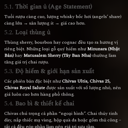
5.1.
Thời gian ủ (Age Statement)
Tuổi rượu càng cao, lượng whisky bốc hơi (angels’ share)
càng lớn → sản lượng ít → giá cao hơn.
5.2.
Loại thùng ủ
Thùng sherry, bourbon hay cognac đều tạo ra hương vị
riêng biệt. Những loại gỗ quý hiếm như
Mizunara (Nhật
Bản)
hay
Matusalem Sherry (Tây Ban Nha)
thường làm
tăng giá trị chai rượu.
5.3.
Độ hiếm & giới hạn sản xuất
Các phiên bản đặc biệt như
Chivas Ultis, Chivas 25,
Chivas Royal Salute
được sản xuất với số lượng nhỏ, nên
giá luôn cao hơn hàng phổ thông.
5.4.
Bao bì & thiết kế chai
Chivas chú trọng cả phần “ngoại hình”. Chai thủy tinh
dày, nắp thiếc mạ vàng, hộp quà da hoặc gốm thủ công –
tất cả đều góp phần làm nên giá trị sưu tầm.