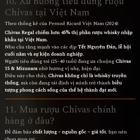
10. Xu hướng tiêu dùng rượu
Chivas tại Việt Nam
Theo thống kê của Pernod Ricard Việt Nam (2024):
Chivas Regal chiếm hơn 45% thị phần rượu whisky nhập
khẩu tại Việt Nam.
Nhu cầu tăng mạnh vào các dịp
Tết Nguyên Đán, lễ hội
cuối năm và sự kiện doanh nghiệp.
Người tiêu dùng trẻ (25–40 tuổi) đang ưa chuộng
Chivas
15 & Mizunara
nhờ hương vị nhẹ, hiện đại.
Điều này cho thấy,
Chivas không chỉ là whisky truyền
thống
, mà còn đang tái định vị mình trở thành
biểu
tượng phong cách sống của thế hệ thành đạt mới.
11. Mua rượu Chivas chính
hãng ở đâu?
Để đảm bảo
chất lượng – nguồn gốc – giá tốt
, bạn nên
chọn mua tại: