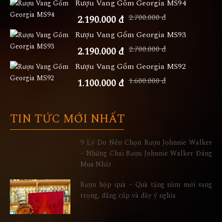
Rượu Vang Gốm Georgia MS94
2.700.000 đ
2.190.000 đ
Rượu Vang Gốm Georgia MS93
2.700.000 đ
2.190.000 đ
Rượu Vang Gốm Georgia MS92
1.600.000 đ
1.100.000 đ
TIN TỨC MỚI NHẤT
9 Lý Do Nên Chọn Rượu Johnnie Walker
– Những Chai Rượu Johnnie Walker Đáng
Mua Nhất
Rượu hộp quà – Quà tặng năm mới sang
trọng, đẳng cấp và đầy ý nghĩa