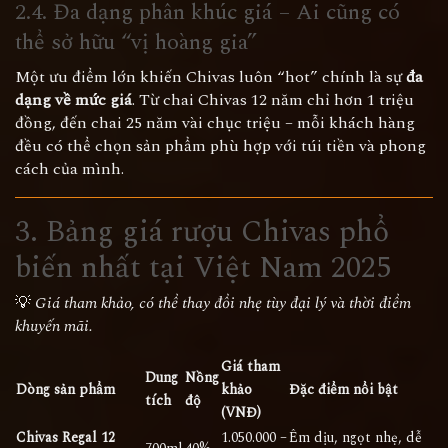
2.4. Đa dạng phân khúc giá – Ai cũng có
thể sở hữu “vị hoàng gia”
Một ưu điểm lớn khiến Chivas luôn “hot” chính là sự
đa
dạng về mức giá
. Từ chai Chivas 12 năm chỉ hơn 1 triệu
đồng, đến chai 25 năm vài chục triệu – mỗi khách hàng
đều có thể chọn sản phẩm phù hợp với túi tiền và phong
cách của mình.
3. Bảng
giá rượu Chivas
phổ
biến nhất tại Việt Nam 2025
💡
Giá tham khảo, có thể thay đổi nhẹ tùy đại lý và thời điểm
khuyến mãi.
Giá tham
Dung
Nồng
Dòng sản phẩm
khảo
Đặc điểm nổi bật
tích
độ
(VNĐ)
Chivas Regal 12
1.050.000 –
Êm dịu, ngọt nhẹ, dễ