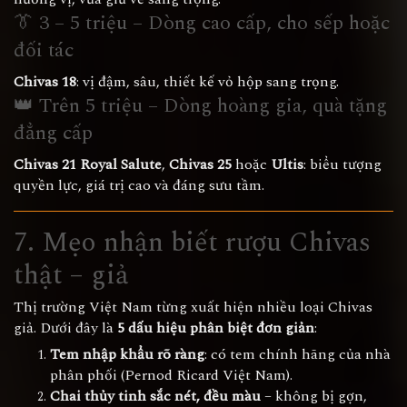
👔 3 – 5 triệu – Dòng cao cấp, cho sếp hoặc
đối tác
Chivas 18
: vị đậm, sâu, thiết kế vỏ hộp sang trọng.
👑 Trên 5 triệu – Dòng hoàng gia, quà tặng
đẳng cấp
Chivas 21 Royal Salute
,
Chivas 25
hoặc
Ultis
: biểu tượng
quyền lực, giá trị cao và đáng sưu tầm.
7. Mẹo nhận biết rượu Chivas
thật – giả
Thị trường Việt Nam từng xuất hiện nhiều loại Chivas
giả. Dưới đây là
5 dấu hiệu phân biệt đơn giản
:
Tem nhập khẩu rõ ràng
: có tem chính hãng của nhà
phân phối (Pernod Ricard Việt Nam).
Chai thủy tinh sắc nét, đều màu
– không bị gợn,