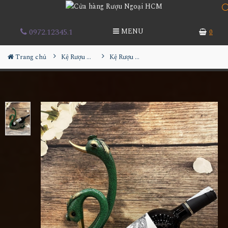
0972.12345.1
MENU
0
Trang chủ
Kệ Rượu Siêu Đẹp
Kệ Rượu Thiên Nga MS7