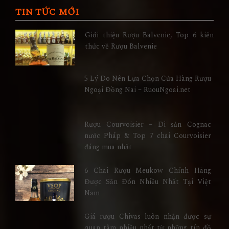
TIN TỨC MỚI
Giới thiệu Rượu Balvenie, Top 6 kiến
thức về Rượu Balvenie
5 Lý Do Nên Lựa Chọn Cửa Hàng Rượu
Ngoại Đồng Nai – RuouNgoai.net
Rượu Courvoisier – Di sản Cognac
nước Pháp & Top 7 chai Courvoisier
đáng mua nhất
6 Chai Rượu Meukow Chính Hãng
Được Săn Đón Nhiều Nhất Tại Việt
Nam
Giá rượu Chivas luôn nhận được sự
quan tâm nhiều nhất từ những tín đồ