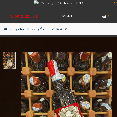
0972.12345.1
MENU
0
Trang chủ
Vang Ý - Italia
Rượu Vang Santa Sofia Valpolicella Ripasso