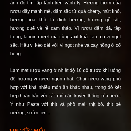
ánh đỏ tím lấp lánh trên vành ly. Hương thơm của
rượu đầy mạnh mẽ, đậm sắc từ quả cherry, mứt khô,
hương hoa khô, lá đinh hương, hương gỗ sồi,
hương quế và rễ cam thảo. Vị rượu đậm đà, tập
trung, tannin mượt mà cùng axit khá cao, có vị ngọt
sắc. Hậu vị kéo dài với vị ngọt nhẹ và cay nồng ở cổ
họng.
Làm mát rượu vang ở nhiệt độ 16 độ trước khi uống
để hương vị rượu ngon nhất. Chai rượu vang phù
hợp với khá nhiều món ăn khác nhau, trong đó kết
hợp hoàn hảo với các món ăn truyền thống của nước
Ý như Pasta với thịt và phô mai, thịt bò, thịt bê
nướng, sườn lợn...
TIN TỨC MỚI