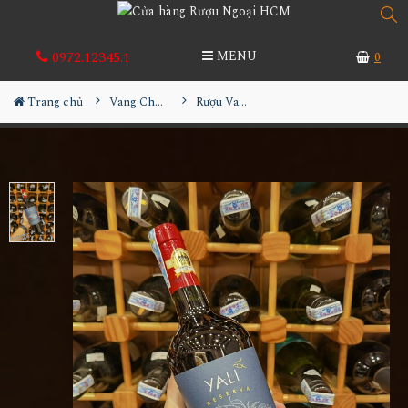
0972.12345.1
MENU
0
Trang chủ
Vang Chile
Rượu Vang Chile Yali Reserva Cabernet Sauvignon