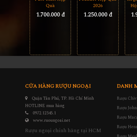
Quà
2026
Hộ
1.700.000 đ
1.250.000 đ
1.
CỬA HÀNG RƯỢU NGOẠI
DANH 
Quận Tân Phú, TP. Hồ Chí Minh
Rượu Chiv
HOTLINE mua hàng
Rượu John
0972.12345.1
Rượu Maca
www.ruoungoai.net
Rượu Hen
Rượu ngoại chính hãng tại HCM
Rượu Meu