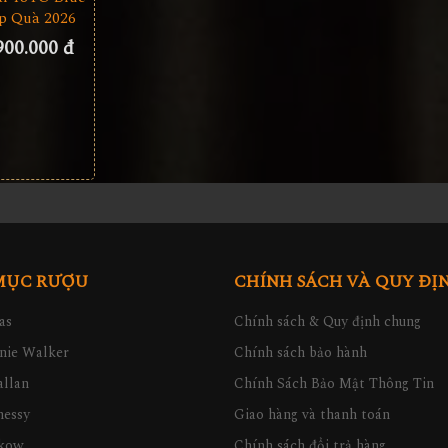
p Quà 2026
900.000 đ
MỤC RƯỢU
CHÍNH SÁCH VÀ QUY ĐỊ
as
Chính sách & Quy định chung
nie Walker
Chính sách bảo hành
llan
Chính Sách Bảo Mật Thông Tin
nessy
Giao hàng và thanh toán
kow
Chính sách đổi trả hàng