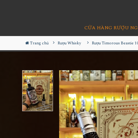
CỬA HÀNG RƯỢU NG
Trang chủ
Rượu Whisky