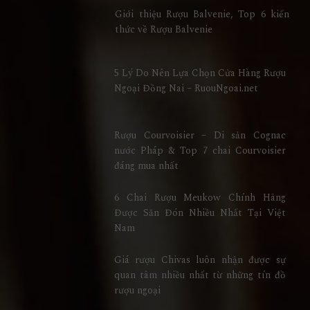
Giới thiệu Rượu Balvenie, Top 6 kiến
thức về Rượu Balvenie
5 Lý Do Nên Lựa Chọn Cửa Hàng Rượu
Ngoại Đồng Nai – RuouNgoai.net
Rượu Courvoisier – Di sản Cognac
nước Pháp & Top 7 chai Courvoisier
đáng mua nhất
6 Chai Rượu Meukow Chính Hãng
Được Săn Đón Nhiều Nhất Tại Việt
Nam
Giá rượu Chivas luôn nhận được sự
quan tâm nhiều nhất từ những tín đồ
rượu ngoại