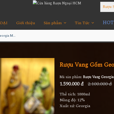
Rượu 
HOTL
OẠI
Giới thiệu
Sản phẩm
Tin Tức
Rượu Vang Gốm Georgia MS70
Rượu Vang Gốm Geo
Mã sản phẩm:
Rượu Vang Georgi
1.590.000 đ
2.100.000 đ
Thể tích: 1000ml
Nồng độ: 12%
Xuất xứ: Georgia