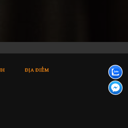
NH
ĐỊA ĐIỂM