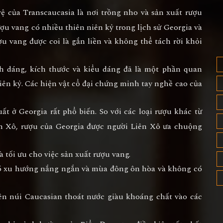
 của Transcaucasia là nơi trồng nho và sản xuất rượu
ượu vang có nhiều thiên niên kỷ trong lịch sử Georgia và
ợu vang được coi là gắn liền và không thể tách rời khỏi
 dáng, kích thước và kiểu dáng đã là một phần quan
iên kỷ. Các hiện vật cổ đại chứng minh tay nghề cao của
t ở Georgia rất phổ biến. So với các loại rượu khác từ
ên Xô, rượu của Georgia được người Liên Xô ưa chuộng
 tối ưu cho việc sản xuất rượu vang.
 có xu hướng nắng ngắn và mùa đông ôn hòa và không có
trên núi Caucasian thoát nước giàu khoáng chất vào các