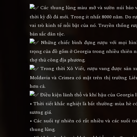
Các thung lũng màu mỡ và sườn núi bảo vệ
thời kỳ đồ đá mới. Trong ít nhất 8000 năm. Do r
vai trò kinh tế nổi bật của nó. Truyền thống rư
bản sắc dân tộc.
Những chiếc bình đựng rượu với mọi hình
trọng của đồ gốm ở Georgia trong nhiều thiên n
thợ thủ công địa phương.
Trong thời Xô Viết, rượu vang được sản xuấ
Moldavia và Crimea có mặt trên thị trường Li
hơn cả.
Điều kiện lãnh thổ và khí hậu của Georgia là
• Thời tiết khắc nghiệt là bất thường: mùa hè
sương giá.
• Các suối tự nhiên có rất nhiều và các suối 
thung lũng.