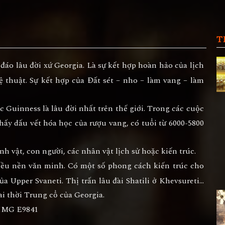
T
áo lâu đời xứ Georgia. Là sự kết hợp hoàn hảo của lịch
hệ thuật. Sự kết hợp của Đất sét – nho – làm vang – làm
 Guinness là lâu đời nhất trên thế giới. Trong các cuộc
thấy dấu vết hóa học của rượu vang, có tuổi từ 6000-5800
h vật, con người, các nhân vật lịch sử hoặc kiến trúc.
iều nền văn minh. Có một số phong cách kiến trúc cho
ủa Upper Svaneti. Thị trấn lâu đài Shatili ở Khevsureti…
đài thời Trung cổ của Georgia.