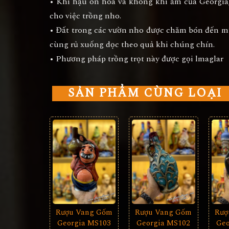
• Khí hậu ôn hòa và không khí ẩm của Georgia,
cho việc trồng nho.
• Đất trong các vườn nho được chăm bón đến m
cùng rủ xuống dọc theo quả khi chúng chín.
• Phương pháp trồng trọt này được gọi lmaglar
SẢN PHẨM CÙNG LOẠI
Rượu Vang Gốm
Rượ
Rượu Vang Gốm
Georgia MS103
Geo
Georgia MS102