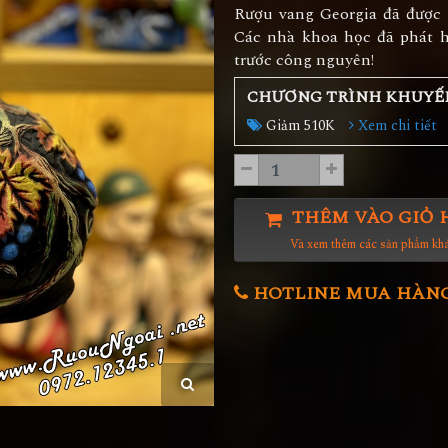
Rượu vang Georgia đã được 
Các nhà khoa học đã phát h
trước công nguyên!
CHƯƠNG TRÌNH KHUYẾ
Giảm 510K
Xem chi tiết
THÊM VÀO GIỎ 
Và xem thêm các sản phẩm kh
HOTLINE MUA HÀNG 0