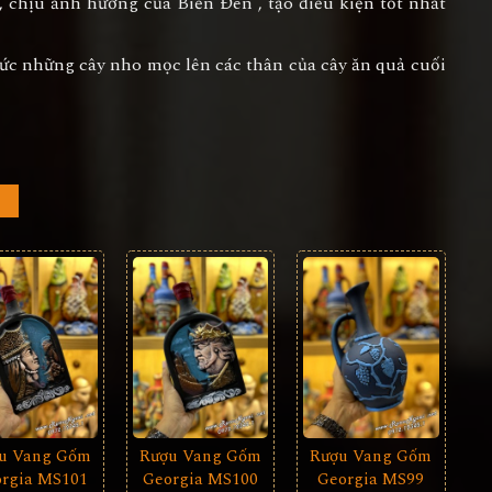
 chịu ảnh hưởng của Biển Đen , tạo điều kiện tốt nhất
ức những cây nho mọc lên các thân của cây ăn quả cuối
u Vang Gốm
Rượu Vang Gốm
Rượu Vang Gốm
rgia MS101
Georgia MS99
Georgia MS100