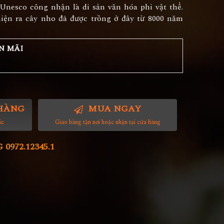
Unesco công nhận là di sản văn hóa phi vật thể.
iện ra cây nho đã được trồng ở đây từ 8000 năm
N MÃI
HÀNG
MUA NGAY
ác
Giao hàng tận nơi hoặc nhận tại cửa hàng
972.12345.1