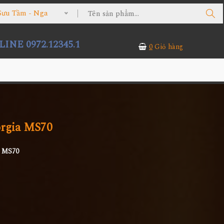
Sưu Tầm - Nga
INE 0972.12345.1
0
Giỏ hàng
rgia MS70
a MS70