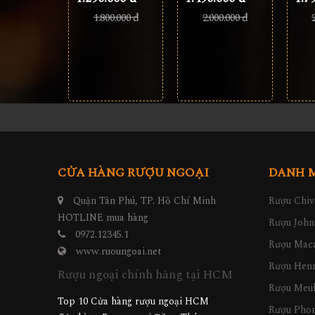
2.000.000 đ
1.800.000 đ
CỬA HÀNG RƯỢU NGOẠI
DANH 
Quận Tân Phú, TP. Hồ Chí Minh
Rượu Chiv
HOTLINE mua hàng
Rượu John
0972.12345.1
Rượu Maca
www.ruoungoai.net
Rượu Hen
Rượu ngoại chính hãng tại HCM
Rượu Meu
Top 10 Cửa hàng rượu ngoại HCM
Rượu Pho