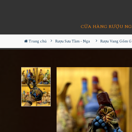
CỬA HÀNG RƯỢU NG
Trang chủ
Rượu Sưu Tầm - Nga