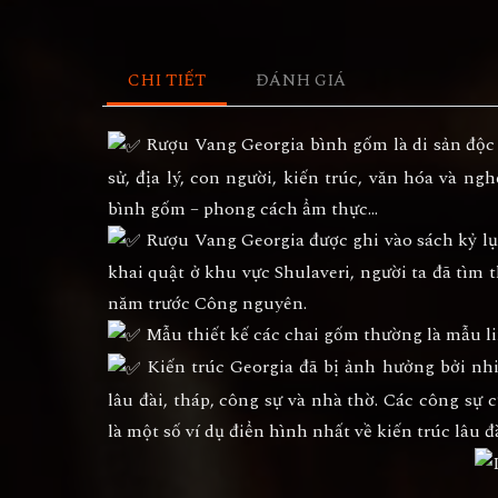
CHI TIẾT
ĐÁNH GIÁ
Rượu Vang Georgia bình gốm là di sản độc đ
sử, địa lý, con người, kiến trúc, văn hóa và ng
bình gốm – phong cách ẩm thực…
Rượu Vang Georgia được ghi vào sách kỷ lục
khai quật ở khu vực Shulaveri, người ta đã tìm 
năm trước Công nguyên.
Mẫu thiết kế các chai gốm thường là mẫu lin
Kiến trúc Georgia đã bị ảnh hưởng bởi nh
lâu đài, tháp, công sự và nhà thờ. Các công sự c
là một số ví dụ điển hình nhất về kiến trúc lâu 