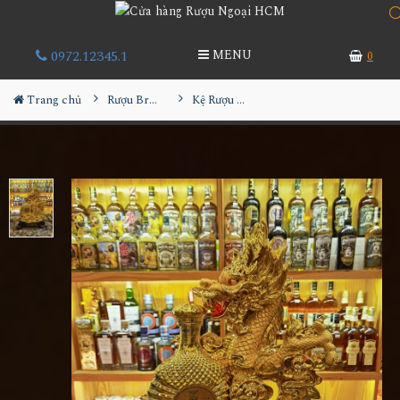
0972.12345.1
MENU
0
Trang chủ
Rượu Brandy
Kệ Rượu Janus Dor XO - Rồng MS1