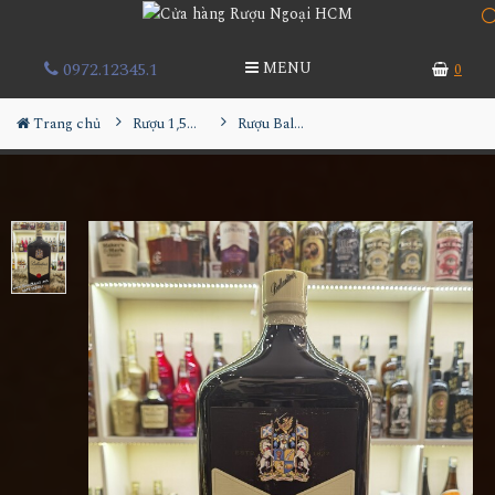
0972.12345.1
MENU
0
Trang chủ
Rượu 1,5L-2L-3L-4,5L
Rượu Ballantine's Finest 4.5L mới