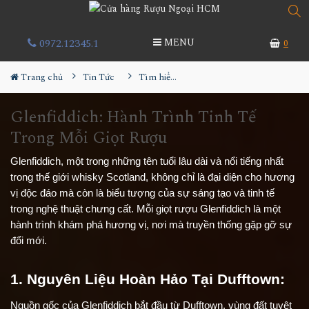
0972.12345.1
MENU
0
Trang chủ
Tin Tức
Tìm hiểu về rượu
Glenfiddich: Hành Trình Tinh Tế
Trong Mỗi Giọt Rượu
Glenfiddich, một trong những tên tuổi lâu dài và nổi tiếng nhất
trong thế giới whisky Scotland, không chỉ là đại diện cho hương
vị độc đáo mà còn là biểu tượng của sự sáng tạo và tinh tế
trong nghệ thuật chưng cất. Mỗi giọt rượu Glenfiddich là một
hành trình khám phá hương vị, nơi mà truyền thống gặp gỡ sự
đổi mới.
1. Nguyên Liệu Hoàn Hảo Tại Dufftown:
Nguồn gốc của Glenfiddich bắt đầu từ Dufftown, vùng đất tuyệt 