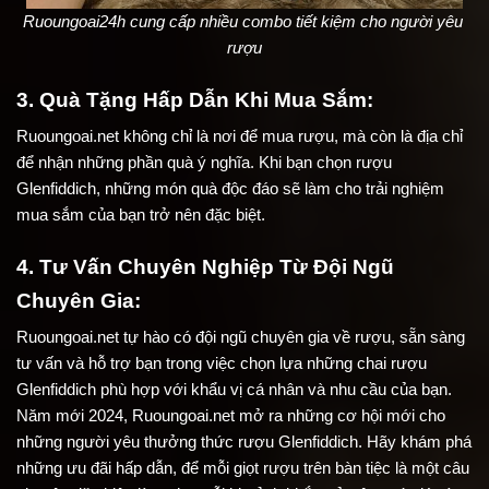
Ruoungoai24h cung cấp nhiều combo tiết kiệm cho người yêu 
rượu
3. Quà Tặng Hấp Dẫn Khi Mua Sắm:
Ruoungoai.net không chỉ là nơi để mua rượu, mà còn là địa chỉ 
để nhận những phần quà ý nghĩa. Khi bạn chọn rượu 
Glenfiddich, những món quà độc đáo sẽ làm cho trải nghiệm 
mua sắm của bạn trở nên đặc biệt.
4. Tư Vấn Chuyên Nghiệp Từ Đội Ngũ 
Chuyên Gia:
Ruoungoai.net tự hào có đội ngũ chuyên gia về rượu, sẵn sàng 
tư vấn và hỗ trợ bạn trong việc chọn lựa những chai rượu 
Glenfiddich phù hợp với khẩu vị cá nhân và nhu cầu của bạn.
Năm mới 2024, Ruoungoai.net mở ra những cơ hội mới cho 
những người yêu thưởng thức rượu Glenfiddich. Hãy khám phá 
những ưu đãi hấp dẫn, để mỗi giọt rượu trên bàn tiệc là một câu 