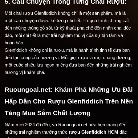
5. Câu Chuyện Trong Từng Chai Rượu:
Mỗi chai rượu Glenfiddich không chỉ là một sản phẩm, mà là 
một câu chuyện được kể từng chi tiết. Từ quá trình chưng cất 
đến những thùng gỗ sồi, từ kỹ thuật pha chế đến nhãn chai độc 
đáo, mỗi chi tiết là một trải nghiệm thú vị của sự tận tâm và 
hoàn hảo.
Glenfiddich không chỉ là rượu, mà là hành trình tinh tế đưa bạn 
đến tận cùng của hương vị. Mỗi giọt rượu là một chặng đường, 
một cuộc phiêu lưu ngon miệng đưa bạn đến những trải nghiệm 
hương vị khám phá.
Ruoungoai.net: Khám Phá Những Ưu Đãi 
Hấp Dẫn Cho Rượu Glenfiddich Trên Nền 
Tảng Mua Sắm Chất Lượng
Năm mới 2024 đã đến, và Ruoungoai.net hứa hẹn mang đến 
những trải nghiệm thưởng thức 
rượu Glenfiddich HCM
 đặc 