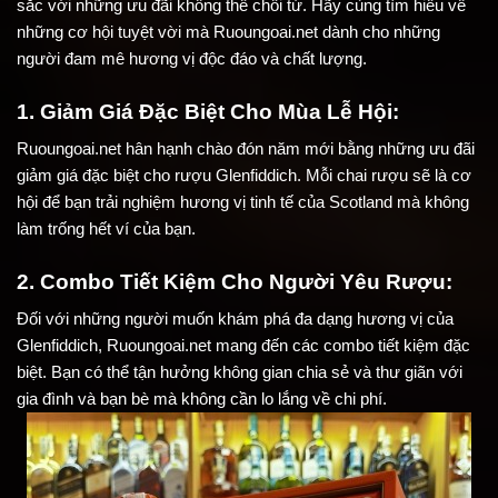
sắc với những ưu đãi không thể chối từ. Hãy cùng tìm hiểu về 
những cơ hội tuyệt vời mà Ruoungoai.net dành cho những 
người đam mê hương vị độc đáo và chất lượng.
1. Giảm Giá Đặc Biệt Cho Mùa Lễ Hội:
Ruoungoai.net hân hạnh chào đón năm mới bằng những ưu đãi 
giảm giá đặc biệt cho rượu Glenfiddich. Mỗi chai rượu sẽ là cơ 
hội để bạn trải nghiệm hương vị tinh tế của Scotland mà không 
làm trống hết ví của bạn.
2. Combo Tiết Kiệm Cho Người Yêu Rượu:
Đối với những người muốn khám phá đa dạng hương vị của 
Glenfiddich, Ruoungoai.net mang đến các combo tiết kiệm đặc 
biệt. Bạn có thể tận hưởng không gian chia sẻ và thư giãn với 
gia đình và bạn bè mà không cần lo lắng về chi phí.