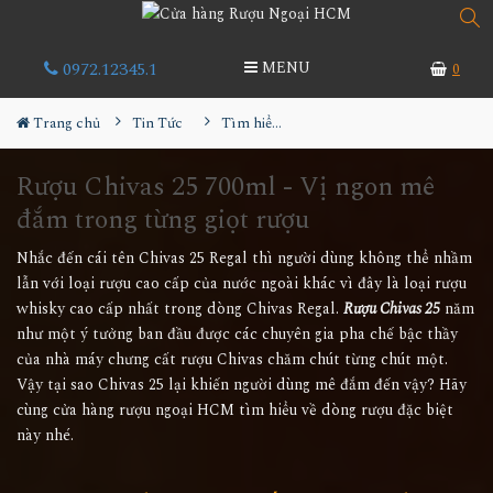
0972.12345.1
MENU
0
Trang chủ
Tin Tức
Tìm hiểu về rượu
Rượu Chivas 25 700ml - Vị ngon mê
đắm trong từng giọt rượu
Nhắc đến cái tên Chivas 25 Regal thì người dùng không thể nhầm
lẫn với loại rượu cao cấp của nước ngoài khác vì đây là loại rượu
whisky cao cấp nhất trong dòng Chivas Regal.
Rượu Chivas 25
năm
như một ý tưởng ban đầu được các chuyên gia pha chế bậc thầy
của nhà máy chưng cất rượu Chivas chăm chút từng chút một.
Vậy tại sao Chivas 25 lại khiến người dùng mê đắm đến vậy? Hãy
cùng cửa hàng rượu ngoại HCM tìm hiểu về dòng rượu đặc biệt
này nhé.