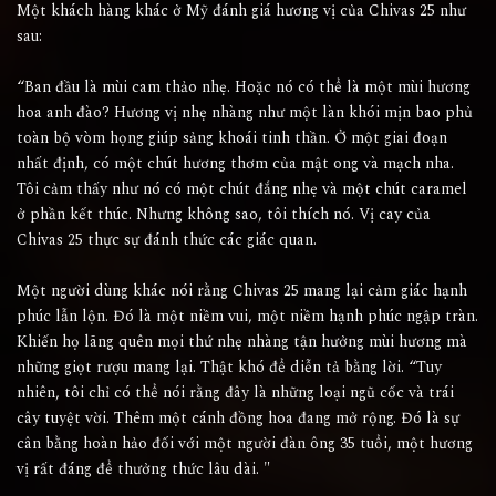
Một khách hàng khác ở Mỹ đánh giá hương vị của Chivas 25 như
sau:
“Ban đầu là mùi cam thảo nhẹ. Hoặc nó có thể là một mùi hương
hoa anh đào? Hương vị nhẹ nhàng như một làn khói mịn bao phủ
toàn bộ vòm họng giúp sảng khoái tinh thần. Ở một giai đoạn
nhất định, có một chút hương thơm của mật ong và mạch nha.
Tôi cảm thấy như nó có một chút đắng nhẹ và một chút caramel
ở phần kết thúc. Nhưng không sao, tôi thích nó. Vị cay của
Chivas 25 thực sự đánh thức các giác quan.
Một người dùng khác nói rằng Chivas 25 mang lại cảm giác hạnh
phúc lẫn lộn. Đó là một niềm vui, một niềm hạnh phúc ngập tràn.
Khiến họ lãng quên mọi thứ nhẹ nhàng tận hưởng mùi hương mà
những giọt rượu mang lại. Thật khó để diễn tả bằng lời. “Tuy
nhiên, tôi chỉ có thể nói rằng đây là những loại ngũ cốc và trái
cây tuyệt vời. Thêm một cánh đồng hoa đang mở rộng. Đó là sự
cân bằng hoàn hảo đối với một người đàn ông 35 tuổi, một hương
vị rất đáng để thưởng thức lâu dài. "