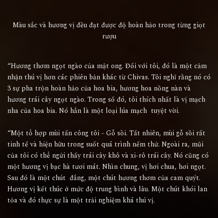
Màu sắc và hương vị đều đạt được độ hoàn hảo trong từng giọt
rượu
“Hương thơm ngọt ngào của mật ong. Đối với tôi, đó là một cảm
nhận thú vị hơn các phiên bản khác từ Chivas. Tôi nghĩ rằng nó có
3 sự pha trộn hoàn hảo của hoa bia, hương hoa nồng nàn và
hương trái cây ngọt ngào. Trong số đó, tôi thích nhất là vị mạch
nha của hoa bia. Nó hẳn là một loại lúa mạch tuyệt vời.
“Một tổ hợp mùi tấn công tôi - Gỗ sồi. Tất nhiên, mùi gỗ sồi rất
tinh tế và hiện hữu trong suốt quá trình nếm thử. Ngoài ra, mũi
của tôi có thể ngửi thấy trái cây khô và xi-rô trái cây. Nó cũng có
một hương vị bạc hà tươi mát. Nhìn chung, vị hơi chua, hơi ngọt.
Sau đó là một chút đắng, một chút hương thơm của cam quýt.
Hương vị kết thúc ở mức độ trung bình và lâu. Một chút khói lan
tỏa và đó thực sự là một trải nghiệm khá thú vị.