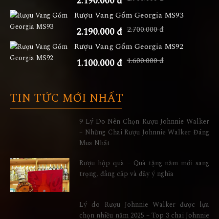
2.190.000 đ
Rượu Vang Gốm Georgia MS93
2.700.000 đ
2.190.000 đ
Rượu Vang Gốm Georgia MS92
1.600.000 đ
1.100.000 đ
TIN TỨC MỚI NHẤT
9 Lý Do Nên Chọn Rượu Johnnie Walker
– Những Chai Rượu Johnnie Walker Đáng
Mua Nhất
Rượu hộp quà – Quà tặng năm mới sang
trọng, đẳng cấp và đầy ý nghĩa
Lý do Rượu Johnnie Walker được lựa
chọn nhiều năm 2025 – Top 3 chai Johnnie