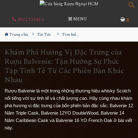
0972.12345.1
MENU
0
Trang chủ
Tin Tức
Tìm hiểu về rượu
Khám Phá Hương Vị Đặc Trưng của
Rượu Balvenie: Tận Hưởng Sự Phức
Tạp Tinh Tế Từ Các Phiên Bản Khác
Nhau
Rượu Balvenie là một trong những thương hiệu whisky Scotch
nổi tiếng với sự tinh tế và chất lượng cao. Hãy cùng nhau khám
phá hương vị đặc trưng của bốn phiên bản đặc sắc: Balvenie 12
Năm Triple Cask, Balvenie 12YO DoubleWood, Balvenie 14
Năm Caribbean Cask và Balvenie 16 YO French Oak ở bài viết
này.