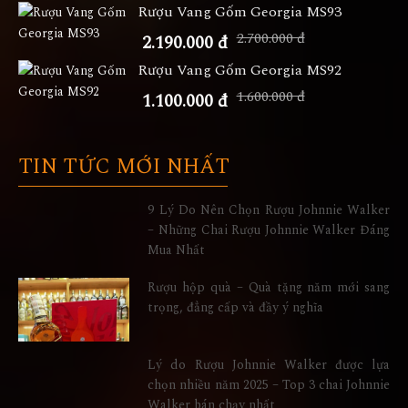
Rượu Vang Gốm Georgia MS93
2.700.000 đ
2.190.000 đ
Rượu Vang Gốm Georgia MS92
1.600.000 đ
1.100.000 đ
TIN TỨC MỚI NHẤT
9 Lý Do Nên Chọn Rượu Johnnie Walker
– Những Chai Rượu Johnnie Walker Đáng
Mua Nhất
Rượu hộp quà – Quà tặng năm mới sang
trọng, đẳng cấp và đầy ý nghĩa
Lý do Rượu Johnnie Walker được lựa
chọn nhiều năm 2025 – Top 3 chai Johnnie
Walker bán chạy nhất