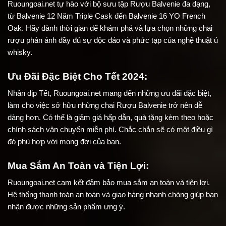
Ruoungoai.net tự hào với bộ sưu tập Rượu Balvenie đa dạng, 
từ Balvenie 12 Năm Triple Cask đến Balvenie 16 YO French 
Oak. Hãy dành thời gian để khám phá và lựa chọn những chai 
rượu phản ánh đầy đủ sự độc đáo và phức tạp của nghệ thuật ủ 
whisky.
Ưu Đãi Đặc Biệt Cho Tết 2024:
Nhân dịp Tết, Ruoungoai.net mang đến những ưu đãi đặc biệt, 
làm cho việc sở hữu những chai Rượu Balvenie trở nên dễ 
dàng hơn. Có thể là giảm giá hấp dẫn, quà tặng kèm theo hoặc 
chính sách vận chuyển miễn phí. Chắc chắn sẽ có một điều gì 
đó phù hợp với mong đợi của bạn.
Mua Sắm An Toàn và Tiện Lợi:
Ruoungoai.net cam kết đảm bảo mua sắm an toàn và tiện lợi. 
Hệ thống thanh toán an toàn và giao hàng nhanh chóng giúp bạn 
nhận được những sản phẩm ưng ý.