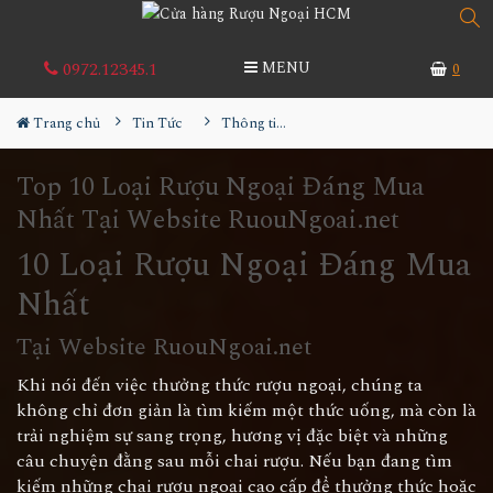
0972.12345.1
MENU
0
Trang chủ
Tin Tức
Thông tin Rượu ngoại
Top 10 Loại Rượu Ngoại Đáng Mua
Nhất Tại Website RuouNgoai.net
10 Loại Rượu Ngoại Đáng Mua
Nhất
Tại Website RuouNgoai.net
Khi nói đến việc thưởng thức rượu ngoại, chúng ta
không chỉ đơn giản là tìm kiếm một thức uống, mà còn là
trải nghiệm sự sang trọng, hương vị đặc biệt và những
câu chuyện đằng sau mỗi chai rượu. Nếu bạn đang tìm
kiếm những chai rượu ngoại cao cấp để thưởng thức hoặc