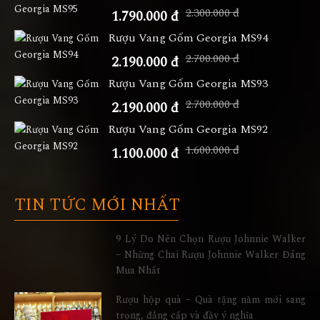
2.300.000 đ
1.790.000 đ
Rượu Vang Gốm Georgia MS94
2.700.000 đ
2.190.000 đ
Rượu Vang Gốm Georgia MS93
2.700.000 đ
2.190.000 đ
Rượu Vang Gốm Georgia MS92
1.600.000 đ
1.100.000 đ
TIN TỨC MỚI NHẤT
9 Lý Do Nên Chọn Rượu Johnnie Walker
– Những Chai Rượu Johnnie Walker Đáng
Mua Nhất
Rượu hộp quà – Quà tặng năm mới sang
trọng, đẳng cấp và đầy ý nghĩa