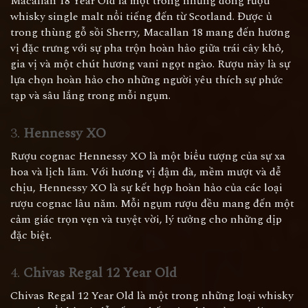
Macallan 18 Year Old là một trong những dòng rượu
whisky single malt nổi tiếng đến từ Scotland. Được ủ
trong thùng gỗ sồi Sherry, Macallan 18 mang đến hương
vị đặc trưng với sự pha trộn hoàn hảo giữa trái cây khô,
gia vị và một chút hương vani ngọt ngào. Rượu này là sự
lựa chọn hoàn hảo cho những người yêu thích sự phức
tạp và sâu lắng trong mỗi ngụm.
3.
Hennessy XO
Rượu cognac Hennessy XO là một biểu tượng của sự xa
hoa và lịch lãm. Với hương vị đậm đà, mềm mượt và dễ
chịu, Hennessy XO là sự kết hợp hoàn hảo của các loại
rượu cognac lâu năm. Mỗi ngụm rượu đều mang đến một
cảm giác trọn vẹn và tuyệt vời, lý tưởng cho những dịp
đặc biệt.
4.
Chivas Regal 12 Year Old
Chivas Regal 12 Year Old là một trong những loại whisky