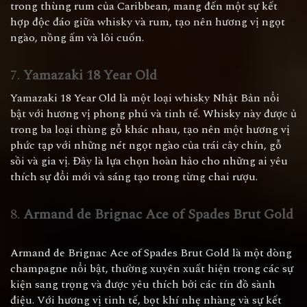
trong thùng rum của Caribbean, mang đến một sự kết
hợp độc đáo giữa whisky và rum, tạo nên hương vị ngọt
ngào, nồng ấm và lôi cuốn.
7.
Yamazaki 18 Year Old
Yamazaki 18 Year Old là một loại whisky Nhật Bản nổi
bật với hương vị phong phú và tinh tế. Whisky này được ủ
trong ba loại thùng gỗ khác nhau, tạo nên một hương vị
phức tạp với những nét ngọt ngào của trái cây chín, gỗ
sồi và gia vị. Đây là lựa chọn hoàn hảo cho những ai yêu
thích sự đổi mới và sáng tạo trong từng chai rượu.
8.
Armand de Brignac Ace of Spades Brut Gold
Armand de Brignac Ace of Spades Brut Gold là một dòng
champagne nổi bật, thường xuyên xuất hiện trong các sự
kiện sang trọng và được yêu thích bởi các tín đồ sành
điệu. Với hương vị tinh tế, bọt khí nhẹ nhàng và sự kết