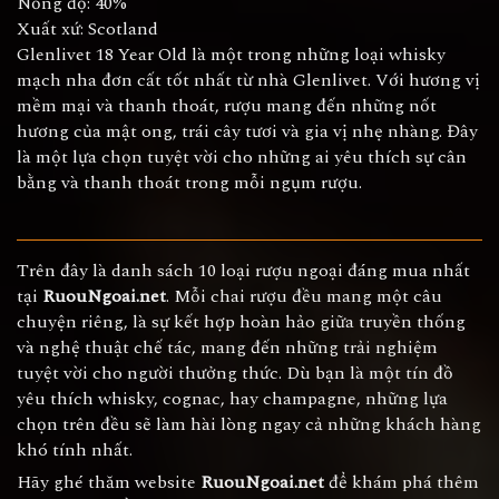
Nồng độ: 40%
Xuất xứ: Scotland
Glenlivet 18 Year Old là một trong những loại whisky
mạch nha đơn cất tốt nhất từ nhà Glenlivet. Với hương vị
mềm mại và thanh thoát, rượu mang đến những nốt
hương của mật ong, trái cây tươi và gia vị nhẹ nhàng. Đây
là một lựa chọn tuyệt vời cho những ai yêu thích sự cân
bằng và thanh thoát trong mỗi ngụm rượu.
Trên đây là danh sách 10 loại rượu ngoại đáng mua nhất
tại
RuouNgoai.net
. Mỗi chai rượu đều mang một câu
chuyện riêng, là sự kết hợp hoàn hảo giữa truyền thống
và nghệ thuật chế tác, mang đến những trải nghiệm
tuyệt vời cho người thưởng thức. Dù bạn là một tín đồ
yêu thích whisky, cognac, hay champagne, những lựa
chọn trên đều sẽ làm hài lòng ngay cả những khách hàng
khó tính nhất.
Hãy ghé thăm website
RuouNgoai.net
để khám phá thêm