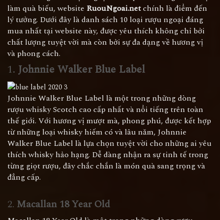
làm quà biếu, website
RuouNgoai.net
chính là điểm đến
lý tưởng. Dưới đây là danh sách 10 loại rượu ngoại đáng
mua nhất tại website này, được yêu thích không chỉ bởi
chất lượng tuyệt vời mà còn bởi sự đa dạng về hương vị
và phong cách.
1.
Johnnie Walker Blue Label
Johnnie Walker Blue Label là một trong những dòng
rượu whisky Scotch cao cấp nhất và nổi tiếng trên toàn
thế giới. Với hương vị mượt mà, phong phú, được kết hợp
từ những loại whisky hiếm có và lâu năm, Johnnie
Walker Blue Label là lựa chọn tuyệt vời cho những ai yêu
thích whisky hảo hạng. Dễ dàng nhận ra sự tinh tế trong
từng giọt rượu, đây chắc chắn là món quà sang trọng và
đẳng cấp.
2.
Macallan 18 Year Old