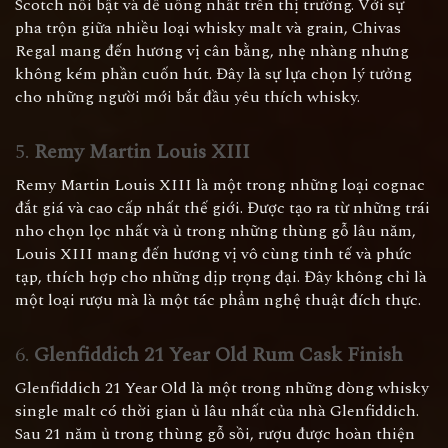
Scotch nổi bật và dễ uống nhất trên thị trường. Với sự
pha trộn giữa nhiều loại whisky malt và grain, Chivas
Regal mang đến hương vị cân bằng, nhẹ nhàng nhưng
không kém phần cuốn hút. Đây là sự lựa chọn lý tưởng
cho những người mới bắt đầu yêu thích whisky.
5.
Remy Martin Louis XIII
Remy Martin Louis XIII là một trong những loại cognac
đắt giá và cao cấp nhất thế giới. Được tạo ra từ những trái
nho chọn lọc nhất và ủ trong những thùng gỗ lâu năm,
Louis XIII mang đến hương vị vô cùng tinh tế và phức
tạp, thích hợp cho những dịp trọng đại. Đây không chỉ là
một loại rượu mà là một tác phẩm nghệ thuật đích thực.
6.
Glenfiddich 21 Year Old Rum Cask Finish
Glenfiddich 21 Year Old là một trong những dòng whisky
single malt có thời gian ủ lâu nhất của nhà Glenfiddich.
Sau 21 năm ủ trong thùng gỗ sồi, rượu được hoàn thiện