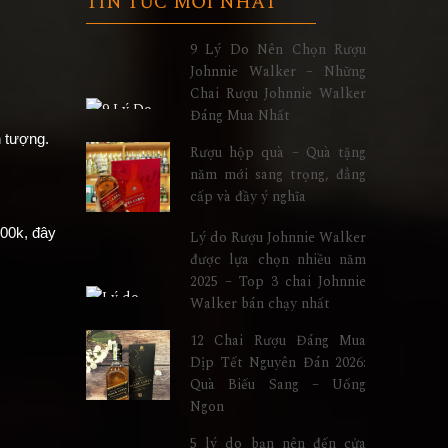
TIN TỨC MỚI NHẤT
9 Lý Do Nên Chọn Rượu
Johnnie Walker – Những
Chai Rượu Johnnie Walker
Đáng Mua Nhất
 tượng.
Rượu hộp quà – Quà tặng
năm mới sang trọng, đẳng
cấp và đầy ý nghĩa
00k, đây
Lý do Rượu Johnnie Walker
được lựa chọn nhiều năm
2025 – Top 3 chai Johnnie
Walker bán chạy nhất
12 Chai Rượu Đáng Mua
Dịp Tết Nguyên Đán 2026:
Quà Biếu Sang – Uống
Ngon
5 lý do bạn nên đến cửa