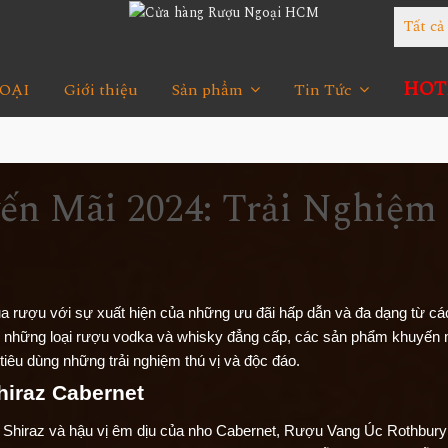
Tất c
HOTL
OẠI
Giới thiệu
Sản phẩm
Tin Tức
n Mãi 2024: Trải Nghiệm
ủa rượu với sự xuất hiện của những ưu đãi hấp dẫn và đa dạng từ c
n những loại rượu vodka và whisky đẳng cấp, các sản phẩm khuyến 
iêu dùng những trải nghiệm thú vị và độc đáo.
hiraz Cabernet
o Shiraz và hậu vị êm dịu của nho Cabernet, Rượu Vang Úc Rothbury