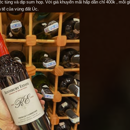
c tùng và dịp sum họp. Với giá khuyến mãi hấp dẫn chỉ 400k , mỗi gi
 tế của vùng đất Úc.