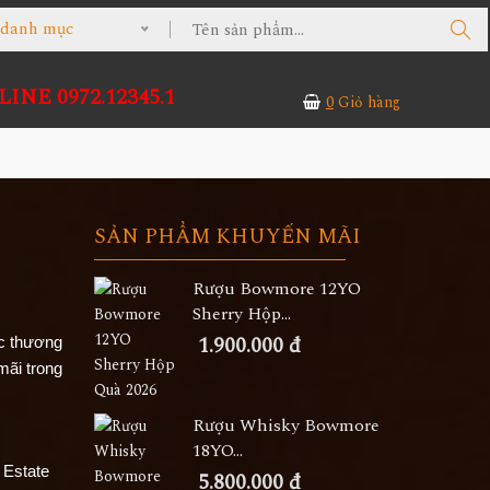
ả danh mục
INE 0972.12345.1
0
Giỏ hàng
SẢN PHẨM KHUYẾN MÃI
Rượu Bowmore 12YO
Sherry Hộp...
1.900.000 đ
ác thương
mãi trong
Rượu Whisky Bowmore
18YO...
 Estate
5.800.000 đ