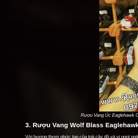
Rượu Vang Úc Eaglehawk Ca
3. Rượu Vang Wolf Blass Eaglehawk
Với hương thơm phức tạp của trái cây đỏ và vị ngọt ng