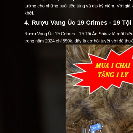
tưởng cho những buổi tiệc tùng và dịp kỷ niệm. Với gi
khởi.
4. Rượu Vang Úc 19 Crimes - 19 Tội
Rượu Vang Úc 19 Crimes - 19 Tội Ác Shiraz là một biểu 
trong năm 2024 chỉ 590k, đây là cơ hội tuyệt vời để th