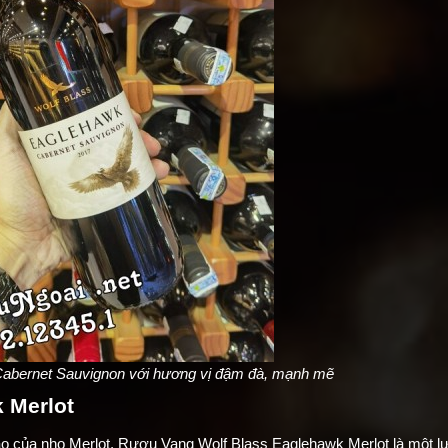
bernet Sauvignon với hương vị đậm đà, mạnh mẽ
 Merlot
ào của nho Merlot, Rượu Vang Wolf Blass Eaglehawk Merlot là một lự