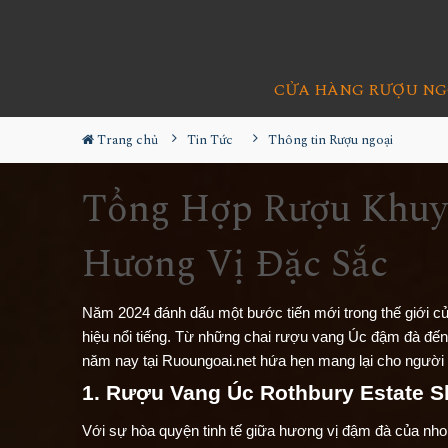
CỬA HÀNG RƯỢU NG
Trang chủ
Tin Tức
Thông tin Rượu ngoại
Tổng Hợp Rượu Khuyế
Hương Vị Đặc Sắc
Năm 2024 đánh dấu một bước tiến mới trong thế giới c
hiệu nổi tiếng. Từ những chai rượu vang Úc đậm đà đế
năm nay tại Ruoungoai.net hứa hẹn mang lại cho người t
1. Rượu Vang Úc Rothbury Estate S
Với sự hòa quyện tinh tế giữa hương vị đậm đà của nh