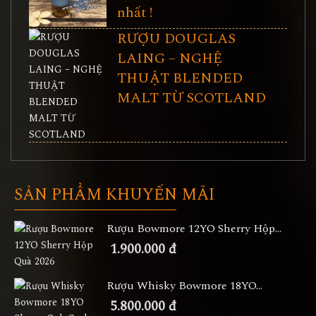
nhất !
RƯỢU DOUGLAS
LAING – NGHỆ
THUẬT BLENDED
MALT TỪ SCOTLAND
SẢN PHẨM KHUYẾN MÃI
Rượu Bowmore 12YO Sherry Hộp...
1.900.000 đ
Rượu Whisky Bowmore 18YO...
5.800.000 đ