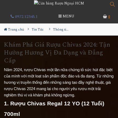
0972.12345.1
MENU
0
Trang chủ
Tin Tức
Thông tin Rượu ngoại
Khám Phá Giá Rượu Chivas 2024: Tận
Hưởng Hương Vị Đa Dạng và Đẳng
Cấp
Năm 2024, rượu Chivas một lần nữa chứng tỏ sức hút đặc biệt
của mình với một loạt sản phẩm độc đáo và đa dạng. Từ những
hương vị truyền thống đến những sáng tạo đầy nghệ thuật, giá
rượu Chivas 2024 mang lại cho người yêu rượu một trải
nghiệm thú vị và khám phá không ngừng.
1. Rượu Chivas Regal 12 YO (12 Tuổi)
700ml