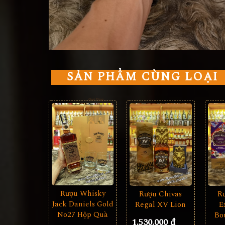
SẢN PHẨM CÙNG LOẠI
Rượu Whisky
Rượu Chivas
R
Jack Daniels Gold
Regal XV Lion
E
No27 Hộp Quà
Bo
1.530.000 đ