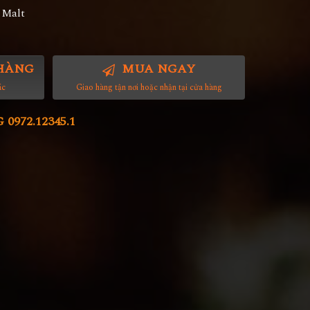
 Malt
HÀNG
MUA NGAY
ác
Giao hàng tận nơi hoặc nhận tại cửa hàng
972.12345.1