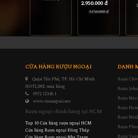
2.950.000 đ
3.150.000 đ
CỬA HÀNG RƯỢU NGOẠI
DANH 
Quận Tân Phú, TP. Hồ Chí Minh
Rượu Chiv
HOTLINE mua hàng
Rượu John
0972.12345.1
Rượu Maca
www.ruoungoai.net
Rượu Hen
Rượu ngoại chính hãng tại HCM
Rượu Meu
Top 10 Cửa hàng rượu ngoại HCM
Rượu Pho
Cửa hàng Rượu ngoại Đồng Tháp
Rượu Vươn
Cửa hàng Rượu ngoại Nha Trang