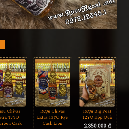
ượu Chivas
Rượu Chivas
Rượu Big Peat
xtra 13YO
Extra 13YO Rye
12YO Hộp Quà
urbon Cask
Cask Lion
2.350.000 đ