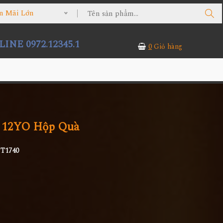
n Mãi Lớn
INE 0972.12345.1
0
Giỏ hàng
n 12YO Hộp Quà
T1740