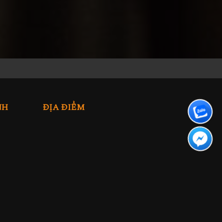
NH
ĐỊA ĐIỂM