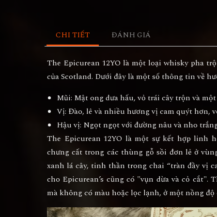
CHI TIẾT
ĐÁNH GIÁ
The Epicurean 12YO là một loại whisky pha tr
của Scotland. Dưới đây là một số thông tin về hư
Mũi
: Mật ong dưa hấu, vỏ trái cây trộn và m
Vị
: Đào, lê và nhiều hương vị cam quýt hơn, v
Hậu vị
: Ngọt ngọt với đường nâu và nho trắng
The Epicurean 12YO là một sự kết hợp linh h
chưng cất trong các thùng gỗ sồi đơn lẻ ở vùn
xanh lá cây, tinh thần trong chai “tràn đầy vị 
cho Epicurean’s cũng có "vụn dừa và cỏ cắt". 
mà không có màu hoặc lọc lạnh, ở một nồng độ 