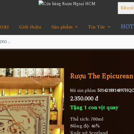
Khuyế
HOTL
OẠI
Giới thiệu
Sản phẩm
Tin Tức
Rượu The Epicurean 12YO Hộp Quà
Rượu The Epicurea
Mã sản phẩm:
5014218814897HQC
2.350.000 đ
Tặng 1 con vịt quay
Thể tích: 700ml
Nồng độ: 46%
Xuất xứ: Scotland