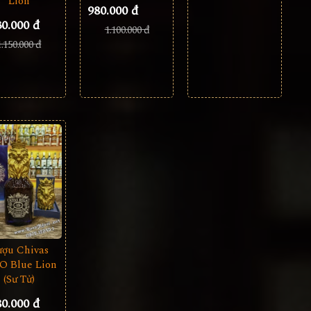
Lion
980.000 đ
30.000 đ
1.100.000 đ
1.150.000 đ
ượu Chivas
O Blue Lion
(Sư Tử)
80.000 đ