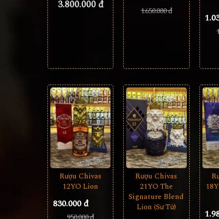
3.800.000 đ
1.650.000 đ
1.0
Rượu Chivas
Rượu Chivas
R
12YO Lion
21YO The
18Y
Signature Blend
830.000 đ
Lion (Sư Tử)
1.9
950.000 đ