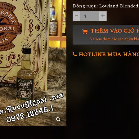
Dòng rượu: Lowland Blended
THÊM VÀO GIỎ 
Và xem thêm các sản phẩm kh
HOTLINE MUA HÀNG 0