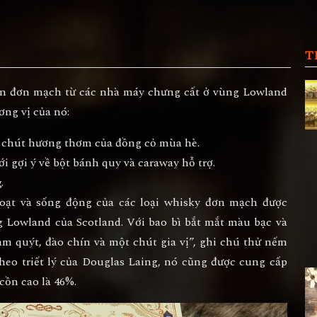
T
ộn đơn mạch từ các nhà máy chưng cất ở vùng Lowland
ơng vị của nó:
ột chút hương thơm của đồng cỏ mùa hè.
ới gợi ý về bột bánh quy và caraway hỗ trợ.
.
oạt và sống động của các loại whisky đơn mạch được
g Lowland của Scotland. Với bao bì bắt mắt màu bạc và
cam quýt, đào chín và một chút gia vị”, ghi chú thử nếm
Theo triết lý của Douglas Laing, nó cũng được cung cấp
cồn cao là 46%.