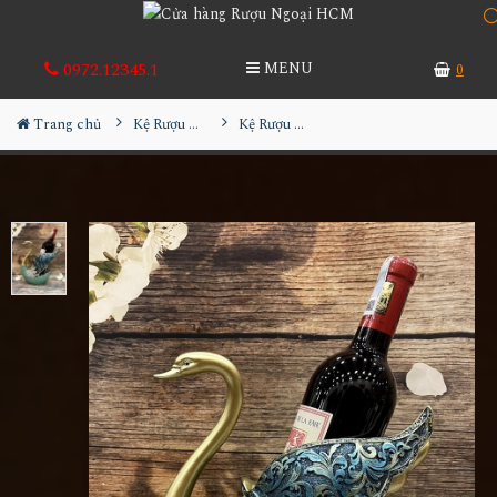
0972.12345.1
MENU
0
Trang chủ
Kệ Rượu Siêu Đẹp
Kệ Rượu Thiên Nga MS11