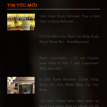
TIN TỨC MỚI
Giới thiệu Rượu Balvenie, Top 6 kiến
thức về Rượu Balvenie
5 Lý Do Nên Lựa Chọn Cửa Hàng Rượu
Ngoại Đồng Nai – RuouNgoai.net
Rượu Courvoisier – Di sản Cognac
nước Pháp & Top 7 chai Courvoisier
đáng mua nhất
6 Chai Rượu Meukow Chính Hãng
Được Săn Đón Nhiều Nhất Tại Việt
Nam
Giá rượu Chivas luôn nhận được sự
quan tâm nhiều nhất từ những tín đồ