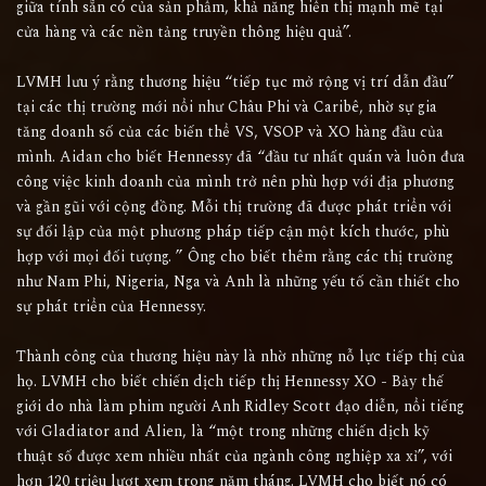
giữa tính sẵn có của sản phẩm, khả năng hiển thị mạnh mẽ tại
cửa hàng và các nền tảng truyền thông hiệu quả”.
LVMH lưu ý rằng thương hiệu “tiếp tục mở rộng vị trí dẫn đầu”
tại các thị trường mới nổi như Châu Phi và Caribê, nhờ sự gia
tăng doanh số của các biến thể VS, VSOP và XO hàng đầu của
mình. Aidan cho biết Hennessy đã “đầu tư nhất quán và luôn đưa
công việc kinh doanh của mình trở nên phù hợp với địa phương
và gần gũi với cộng đồng. Mỗi thị trường đã được phát triển với
sự đối lập của một phương pháp tiếp cận một kích thước, phù
hợp với mọi đối tượng. ” Ông cho biết thêm rằng các thị trường
như Nam Phi, Nigeria, Nga và Anh là những yếu tố cần thiết cho
sự phát triển của Hennessy.
Thành công của thương hiệu này là nhờ những nỗ lực tiếp thị của
họ. LVMH cho biết chiến dịch tiếp thị Hennessy XO - Bảy thế
giới do nhà làm phim người Anh Ridley Scott đạo diễn, nổi tiếng
với Gladiator and Alien, là “một trong những chiến dịch kỹ
thuật số được xem nhiều nhất của ngành công nghiệp xa xỉ”, với
hơn 120 triệu lượt xem trong năm tháng. LVMH cho biết nó có