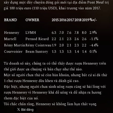
xây dựng một dây chuyền đóng gói mới tại địa điểm Pont Neuf trị
giá 100 triệu euro (110 triệu USD), khai trương vào năm 2017.
BRAND
OWNER
2015
2016
2017
2018
2019
%+/-
Hennessy
LVMH
6.3
7.0
7.6
7.8
8.0
2.9%
Martell
Pernod Ricard
2.2
2.1
2.3
2.6
2.6
-1.1%
Rémy Martin
Rémy Cointreau
1.9
2.0
2.1
2.3
2.2
-4.4%
Courvoisier
Beam Suntory
1.3
1.3
1.3
1.4
1.4
0.1%
Từ doanh số này, chúng ta có thể thấy được
rượu Hennessy
trên
thế giới được ưa chuộng và bán chạy như thế nào.
Một số người chưa thử sẽ còn băn khoăn, nhưng bất cứ ai đã thử
1 chai rượu Hennessy đều khen và đánh giá cao.
Đặc biệt, nhưng người chưa sành uống rượu cũng sẽ hài lòng với
rượu Hennessy vì Hennessy khá dễ uống và dễ nhận ra hương
thơm đặc biệt của nó.
Tôi chắc chắn rằng, Hennessy sẽ không làm bạn thất vọng.