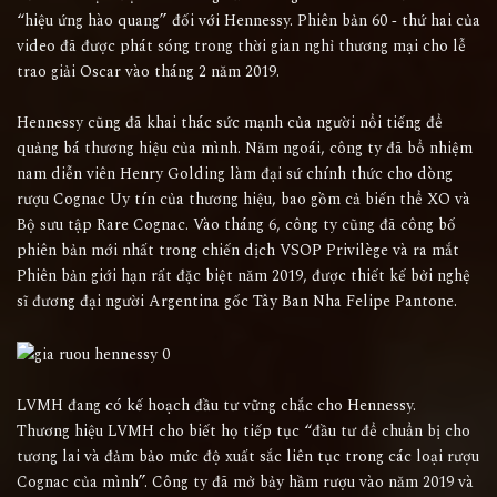
“hiệu ứng hào quang” đối với Hennessy. Phiên bản 60 ‐ thứ hai của
video đã được phát sóng trong thời gian nghỉ thương mại cho lễ
trao giải Oscar vào tháng 2 năm 2019.
Hennessy cũng đã khai thác sức mạnh của người nổi tiếng để
quảng bá thương hiệu của mình. Năm ngoái, công ty đã bổ nhiệm
nam diễn viên Henry Golding làm đại sứ chính thức cho dòng
rượu Cognac Uy tín của thương hiệu, bao gồm cả biến thể XO và
Bộ sưu tập Rare Cognac. Vào tháng 6, công ty cũng đã công bố
phiên bản mới nhất trong chiến dịch VSOP Privilège và ra mắt
Phiên bản giới hạn rất đặc biệt năm 2019, được thiết kế bởi nghệ
sĩ đương đại người Argentina gốc Tây Ban Nha Felipe Pantone.
LVMH đang có kế hoạch đầu tư vững chắc cho Hennessy.
Thương hiệu LVMH cho biết họ tiếp tục “đầu tư để chuẩn bị cho
tương lai và đảm bảo mức độ xuất sắc liên tục trong các loại rượu
Cognac của mình”. Công ty đã mở bảy hầm rượu vào năm 2019 và