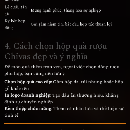
Lễ cưới, tân
Mừng hạnh phúc, thăng hoa sự nghiệp
gia
Ký kết hợp
Gửi gắm niềm tin, bắt đầu hợp tác thuận lợi
đồng
4. Cách chọn hộp quà rượu
Chivas đẹp và ý nghĩa
Để món quà thêm trọn vẹn, ngoài việc chọn dòng rượu
phù hợp, bạn cũng nên lưu ý:
Chọn hộp quà cao cấp:
Gồm hộp da, túi nhung hoặc hộp
gỗ khắc tên
In logo doanh nghiệp:
Tạo dấu ấn thương hiệu, khẳng
định sự chuyên nghiệp
Kèm thiệp chúc mừng:
Thêm cá nhân hóa và thể hiện sự
tinh tế