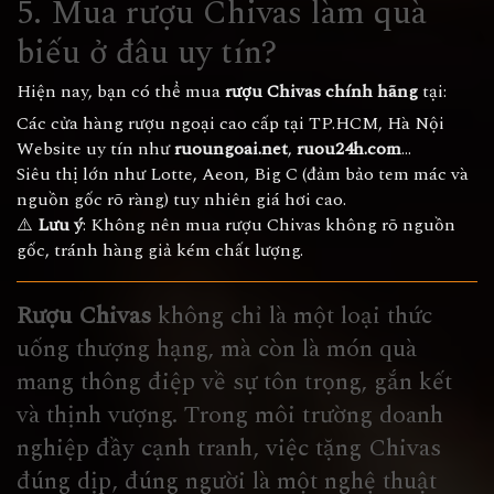
5. Mua rượu Chivas làm quà
biếu ở đâu uy tín?
Hiện nay, bạn có thể mua
rượu Chivas chính hãng
tại:
Các cửa hàng rượu ngoại cao cấp tại TP.HCM, Hà Nội
Website uy tín như
ruoungoai.net
,
ruou24h.com
…
Siêu thị lớn như Lotte, Aeon, Big C (đảm bảo tem mác và
nguồn gốc rõ ràng) tuy nhiên giá hơi cao.
⚠️
Lưu ý
: Không nên mua rượu Chivas không rõ nguồn
gốc, tránh hàng giả kém chất lượng.
Rượu Chivas
không chỉ là một loại thức
uống thượng hạng, mà còn là món quà
mang thông điệp về sự tôn trọng, gắn kết
và thịnh vượng. Trong môi trường doanh
nghiệp đầy cạnh tranh, việc tặng Chivas
đúng dịp, đúng người là một nghệ thuật