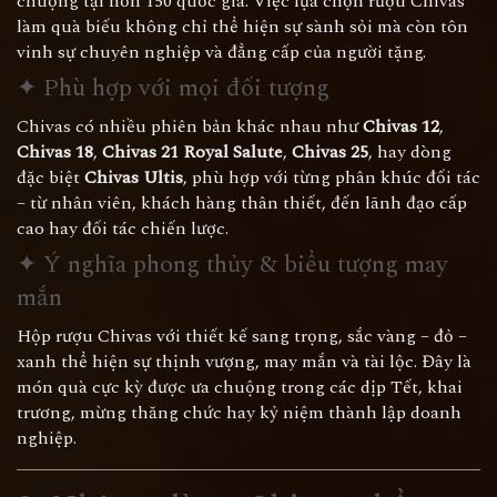
chuộng tại hơn 150 quốc gia. Việc lựa chọn rượu Chivas
làm quà biếu không chỉ thể hiện sự sành sỏi mà còn tôn
vinh sự chuyên nghiệp và đẳng cấp của người tặng.
✦ Phù hợp với mọi đối tượng
Chivas có nhiều phiên bản khác nhau như
Chivas 12
,
Chivas 18
,
Chivas 21 Royal Salute
,
Chivas 25
, hay dòng
đặc biệt
Chivas Ultis
, phù hợp với từng phân khúc đối tác
– từ nhân viên, khách hàng thân thiết, đến lãnh đạo cấp
cao hay đối tác chiến lược.
✦ Ý nghĩa phong thủy & biểu tượng may
mắn
Hộp rượu Chivas với thiết kế sang trọng, sắc vàng – đỏ –
xanh thể hiện sự thịnh vượng, may mắn và tài lộc. Đây là
món quà cực kỳ được ưa chuộng trong các dịp Tết, khai
trương, mừng thăng chức hay kỷ niệm thành lập doanh
nghiệp.