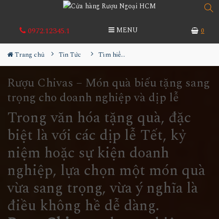
0972.12345.1
MENU
0
Trang chủ
Tin Tức
Tìm hiểu về rượu
Rượu Chivas – Món quà biếu tặng sang
trọng cho doanh nghiệp và dịp lễ
Trong văn hóa tặng quà, đặc
biệt là với các dịp lễ Tết, kỷ
niệm hoặc sự kiện doanh
nghiệp, lựa chọn một món quà
vừa sang trọng, vừa ý nghĩa là
điều không hề dễ dàng.