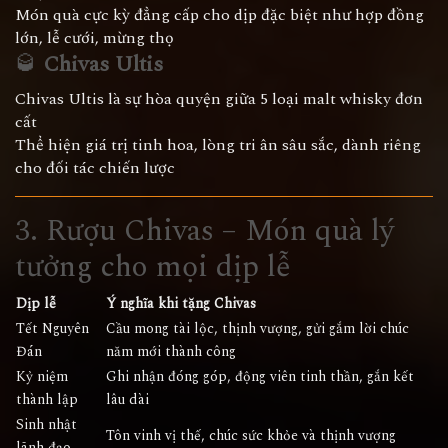
Món quà cực kỳ đẳng cấp cho dịp đặc biệt như hợp đồng
lớn, lễ cưới, mừng thọ
🥃
Chivas Ultis
Chivas Ultis là sự hòa quyện giữa 5 loại malt whisky đơn
cất
Thể hiện giá trị tinh hoa, lòng tri ân sâu sắc, dành riêng
cho đối tác chiến lược
3. Rượu Chivas – Món quà lý
tưởng cho mọi dịp lễ
Dịp lễ
Ý nghĩa khi tặng Chivas
Tết Nguyên
Cầu mong tài lộc, thịnh vượng, gửi gắm lời chúc
Đán
năm mới thành công
Kỷ niệm
Ghi nhận đóng góp, động viên tinh thần, gắn kết
thành lập
lâu dài
Sinh nhật
Tôn vinh vị thế, chúc sức khỏe và thịnh vượng
lãnh đạo