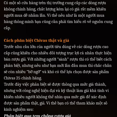
Có một số cửa hàng trên thị trường cung cấp các dòng rượu
không chính hãng, chất lượng kém lại có giá rất mềm khiến
người mua dễ nhầm lẫn. Vì thế nếu như là một người mua
hàng thông minh bạn cũng cần phải tìm hiểu rõ về nguồn cung
cấp.
Cách phân biệt Chivas thật và giả
Trước nhu cầu lớn của người tiêu dùng về các dòng rượu cao
cấp cũng khiến cho nhiều đối tượng trục lợi cá nhân thực hiện
bán rượu giả. Với những người “sành” rượu thì có thể biết cách
phân biệt, nhưng nếu như bạn mới lần đầu mua thì chắc chắn
sẽ còn nhiều “bỡ ngỡ” và khó có thể lựa chọn được sản phẩm
Chivas 25 chính hãng.
Trước đây việc phân biệt sẽ được thông qua mức giá thành,
nhưng với công nghệ hiện đại và kỹ thuật làm giả khá tinh vi
khiến nhiều người không thể nhìn qua mức giá để xác định
được sản phẩm thật, giả. Vì thế bạn có thể tham khảo một số
kinh nghiệm sau:
Phân biệt qua tem chống rượu giả