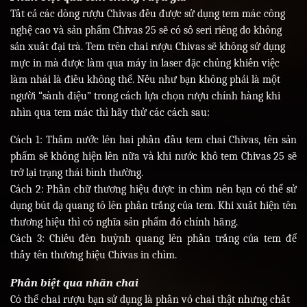
Tất cả các dòng rượu Chivas đều được sử dụng tem mác công
nghệ cao và sản phẩm Chivas 25 sẽ có số seri riêng do không
sản xuất đại trà. Tem trên chai rượu Chivas sẽ không sử dụng
mực in mà được làm qua máy in laser đặc chủng khiến việc
làm nhái là điều không thể. Nếu như bạn không phải là một
người “sành điệu” trong cách lựa chọn rượu chính hàng khi
nhìn qua tem mác thì hãy thử các cách sau:
Cách 1: Thấm nước lên hai phần đầu tem chai Chivas, tên sản
phẩm sẽ không hiện lên nữa và khi nước khô tem Chivas 25 sẽ
trở lại trạng thái bình thường.
Cách 2: Phần chữ thương hiệu được in chìm nên bạn có thể sử
dụng bút dạ quang tô lên phần trắng của tem. Khi xuất hiện tên
thương hiệu thì có nghĩa sản phẩm đó chính hãng.
Cách 3: Chiếu đèn huỳnh quang lên phần trắng của tem để
thấy tên thương hiệu Chivas in chìm.
Phân biệt qua nhãn chai
Có thể chai rượu bạn sử dụng là phần vỏ chai thật nhưng chất