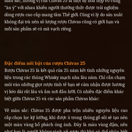
màu sắc, hương vị của Chivas 25 là một sự hòa hợp vô cùng
“ăn ý” với nhau khiến người thưởng thức được trải nghiệm
dòng rượu cao cấp mang tầm Thế giới. Cũng vì lý do sản xuất
không đại trà nên số lượng rượu Chivas cũng có giới hạn và
mỗi sản phẩm sẽ có mã vạch riêng.
Đặc điểm nổi bật của rượu Chivas 25
Rượu Chivas 25 là kết quả của 25 năm kết tinh những nguyên
liệu trong các thùng Whisky mạch nha lâu năm. Chỉ cần chạm
môi vào những giọt rượu tinh tế bạn sẽ cảm nhận được hương
vị kéo dài rất lâu và ấm nơi đầu lưỡi. Có nhiều đặc điểm khác
biệt giữa Chivas 25 và các sản phẩm Chivas khác:
Về màu sắc: Chivas 25 được pha trộn nhiều nguyên liệu cao
cấp chọn lọc kỹ lưỡng, khi được ủ trong thùng gỗ sồi sẽ tạo nên
một màu vàng hổ phách óng ánh. Đây là màu vàng đậm, nếu
như bạn là người không sành về rượu thì khó có thể phân biệt