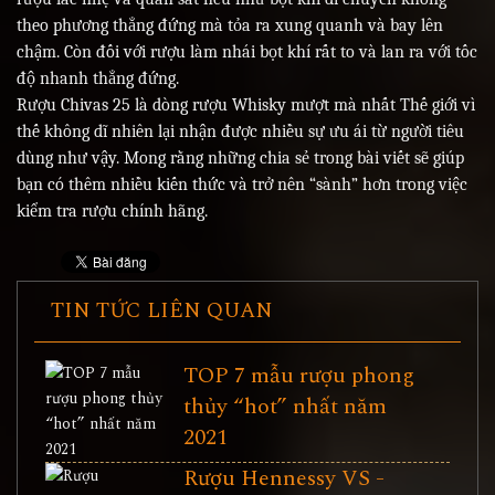
theo phương thẳng đứng mà tỏa ra xung quanh và bay lên
chậm. Còn đối với rượu làm nhái bọt khí rất to và lan ra với tốc
độ nhanh thẳng đứng.
Rượu Chivas 25 là dòng rượu Whisky mượt mà nhất Thế giới vì
thế không dĩ nhiên lại nhận được nhiều sự ưu ái từ người tiêu
dùng như vậy. Mong rằng những chia sẻ trong bài viết sẽ giúp
bạn có thêm nhiều kiến thức và trở nên “sành” hơn trong việc
kiểm tra rượu chính hãng.
TIN TỨC LIÊN QUAN
TOP 7 mẫu rượu phong
thủy “hot” nhất năm
2021
Rượu Hennessy VS -