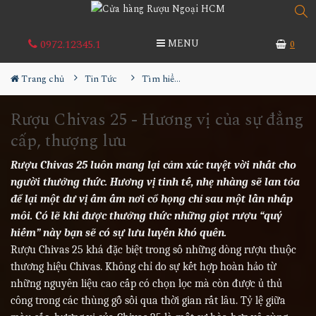
0972.12345.1
MENU
0
Trang chủ
Tin Tức
Tìm hiểu về rượu
Rượu Chivas 25 - Hương vị của sự đẳng
cấp, thượng lưu
Rượu Chivas 25
luôn mang lại cảm xúc tuyệt vời nhất cho
người thưởng thức. Hương vị tinh tế, nhẹ nhàng sẽ lan tỏa
để lại một dư vị ấm ấm nơi cổ họng chỉ sau một lần nhấp
môi. Có lẽ khi được thưởng thức những giọt rượu “quý
hiếm” này bạn sẽ có sự lưu luyến khó quên.
Rượu Chivas 25 khá đặc biệt trong số những dòng rượu thuộc
thương hiệu Chivas. Không chỉ do sự kết hợp hoàn hảo từ
những nguyên liệu cao cấp có chọn lọc mà còn được ủ thủ
công trong các thùng gỗ sồi qua thời gian rất lâu. Tỷ lệ giữa