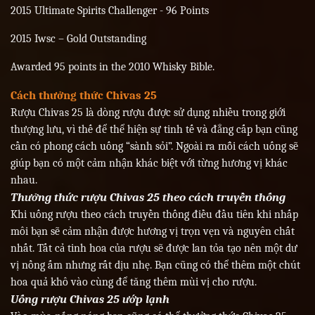
2015 Ultimate Spirits Challenger - 96 Points
2015 Iwsc – Gold Outstanding
Awarded 95 points in the 2010 Whisky Bible.
Cách thưởng thức Chivas 25
Rượu Chivas 25 là dòng rượu được sử dụng nhiều trong giới
thượng lưu, vì thế để thể hiện sự tinh tế và đẳng cấp bạn cũng
cần có phong cách uống “sành sỏi”. Ngoài ra mỗi cách uống sẽ
giúp bạn có một cảm nhận khác biệt với từng hương vị khác
nhau.
Thưởng thức rượu Chivas 25 theo cách truyền thống
Khi uống rượu theo cách truyền thống điều đầu tiên khi nhấp
môi bạn sẽ cảm nhận được hương vị trọn vẹn và nguyên chất
nhất. Tất cả tinh hoa của rượu sẽ được lan tỏa tạo nên một dư
vị nồng ấm nhưng rất dịu nhẹ. Bạn cũng có thể thêm một chút
hoa quả khô vào cùng để tăng thêm mùi vị cho rượu.
Uống rượu Chivas 25 ướp lạnh