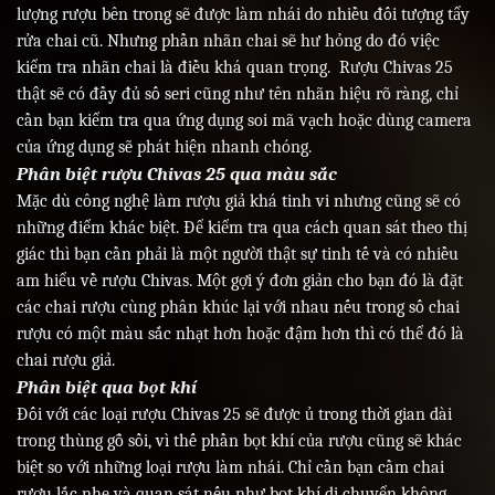
lượng rượu bên trong sẽ được làm nhái do nhiều đối tượng tẩy
rửa chai cũ. Nhưng phần nhãn chai sẽ hư hỏng do đó việc
kiểm tra nhãn chai là điều khá quan trọng. Rượu Chivas 25
thật sẽ có đầy đủ số seri cũng như tên nhãn hiệu rõ ràng, chỉ
cần bạn kiểm tra qua ứng dụng soi mã vạch hoặc dùng camera
của ứng dụng sẽ phát hiện nhanh chóng.
Phân biệt rượu Chivas 25 qua màu sắc
Mặc dù công nghệ làm rượu giả khá tinh vi nhưng cũng sẽ có
những điểm khác biệt. Để kiểm tra qua cách quan sát theo thị
giác thì bạn cần phải là một người thật sự tinh tế và có nhiều
am hiểu về rượu Chivas. Một gợi ý đơn giản cho bạn đó là đặt
các chai rượu cùng phân khúc lại với nhau nếu trong số chai
rượu có một màu sắc nhạt hơn hoặc đậm hơn thì có thể đó là
chai rượu giả.
Phân biệt qua bọt khí
Đối với các loại rượu Chivas 25 sẽ được ủ trong thời gian dài
trong thùng gỗ sồi, vì thế phần bọt khí của rượu cũng sẽ khác
biệt so với những loại rượu làm nhái. Chỉ cần bạn cầm chai
rượu lắc nhẹ và quan sát nếu như bọt khí di chuyển không