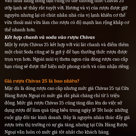
Vào mùa nắng nóng bạn cũng có thể thưởng thức Chivas 25
ướp lạnh sẽ thấy rất tuyệt vời. Hương và vị của rượu được giữ
nguyên nhưng lại có chút nhấn nhá của vị lạnh khiến cơ thể
vừa thoải mái vừa làm cho rượu có độ mạnh lan rộng khắp cơ
thể nhanh hơn.
Kết hợp chanh và soda vào rượu Chivas
Một ly rượu Chivas 25 kết hợp với vài lát chanh và điểm thêm
một chút Soda cũng sẽ là gợi ý để bạn thưởng thức rượu được
trọn vẹn hơn. Ngoài mùi vị thơm ngon của dòng rượu cao cấp
bạn cũng sẽ được thể hiện một phong cách và cảm nhận riêng.
Giá rượu Chivas 25 là bao nhiêu?
Mặc dù là dòng rượu cao cấp nhưng mức giá Chivas 25 tại Cửa
Hàng Rượu Ngoại có mức giá rất phải chăng chỉ từ 5 triệu
đồng. Mức giá rượu Chivas 25 cũng tăng dần lên do việc sử
dụng rượu để làm quà tặng biếu trong ngày lễ Tết hoặc những
cuộc gặp đối tác kinh doanh. Đây là nguyên nhân thúc đẩy giá
rượu trên thị trường có sự gia tăng, nhưng tại Cửa Hàng Rượu
Ngoại vẫn luôn có mức giá tốt nhất cho khách hàng.