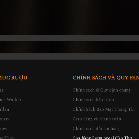
MỤC RƯỢU
CHÍNH SÁCH VÀ QUY ĐỊ
as
Chính sách & Quy định chung
nie Walker
Chính sách bảo hành
llan
Chính Sách Bảo Mật Thông Tin
nessy
Giao hàng và thanh toán
kow
Chính sách đổi trả hàng
ng Thủy
Cửa hàng Rượu ngoại Cần Thơ