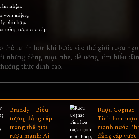
 cảm nhận:
ên vòm miệng.
 ly phù hợp.
óa uống rượu cao cấp.
ó thể tự tin hơn khi bước vào thế giới rượu ngo
với những dòng rượu nhẹ, dễ uống, tìm hiểu dầ
thưởng thức đỉnh cao.
Brandy – Biểu
Rượu Cognac 
tượng đẳng cấp
Tinh hoa rượu
trong thế giới
mạnh nước Ph
rượu mạnh: Ai
đẳng cấp vượt