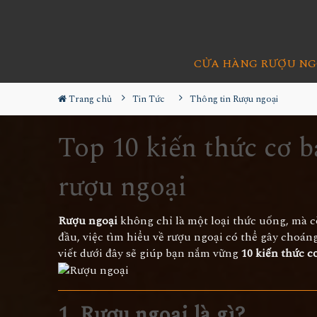
CỬA HÀNG RƯỢU NG
Trang chủ
Tin Tức
Thông tin Rượu ngoại
Top 10 kiến thức cơ 
rượu ngoại
Rượu ngoại
không chỉ là một loại thức uống, mà cò
đầu, việc tìm hiểu về rượu ngoại có thể gây choán
viết dưới đây sẽ giúp bạn nắm vững
10 kiến thức c
1. Rượu ngoại là gì?