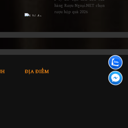
hàng Rượu Ngoại.NET chọn
rượu hộp quà 2026
NH
ĐỊA ĐIỂM