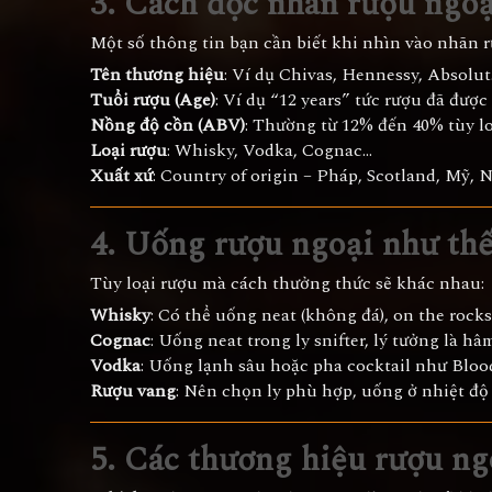
3. Cách đọc nhãn rượu ngoạ
Một số thông tin bạn cần biết khi nhìn vào nhãn r
Tên thương hiệu
: Ví dụ Chivas, Hennessy, Absolut.
Tuổi rượu (Age)
: Ví dụ “12 years” tức rượu đã được
Nồng độ cồn (ABV)
: Thường từ 12% đến 40% tùy lo
Loại rượu
: Whisky, Vodka, Cognac...
Xuất xứ
: Country of origin – Pháp, Scotland, Mỹ, 
4. Uống rượu ngoại như th
Tùy loại rượu mà cách thưởng thức sẽ khác nhau:
Whisky
: Có thể uống neat (không đá), on the rocks
Cognac
: Uống neat trong ly snifter, lý tưởng là h
Vodka
: Uống lạnh sâu hoặc pha cocktail như Bloo
Rượu vang
: Nên chọn ly phù hợp, uống ở nhiệt độ 
5. Các thương hiệu rượu ng