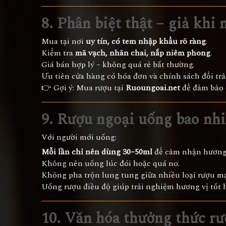
8. Phân biệt thật – giả khi
Mua tại nơi
uy tín, có tem nhập khẩu rõ ràng
.
Kiểm tra
mã vạch, nhãn chai, nắp niêm phong
.
Giá bán hợp lý – không quá rẻ bất thường.
Ưu tiên cửa hàng có hóa đơn và chính sách đổi trả
👉 Gợi ý: Mua rượu tại
Ruoungoai.net
để đảm bảo c
9. Rượu ngoại uống bao nhi
Với người mới uống:
Mỗi lần chỉ nên dùng 30–50ml
để cảm nhận hương 
Không nên uống lúc đói hoặc quá no.
Không pha trộn lung tung giữa nhiều loại rượu m
Uống rượu điều độ giúp trải nghiệm hương vị tốt 
10. Văn hóa thưởng thức rư