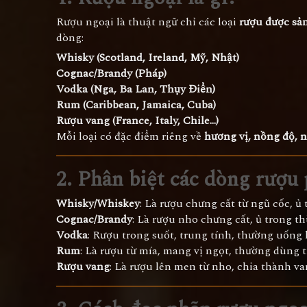
Rượu ngoại là thuật ngữ chỉ các loại
rượu được sản
dòng:
Whisky (Scotland, Ireland, Mỹ, Nhật)
Cognac/Brandy (Pháp)
Vodka (Nga, Ba Lan, Thụy Điển)
Rum (Caribbean, Jamaica, Cuba)
Rượu vang (France, Italy, Chile...)
Mỗi loại có đặc điểm riêng về
hương vị, nồng độ, 
2. Phân biệt các dòng rượu
Whisky/Whiskey
: Là rượu chưng cất từ ngũ cốc, ủ 
Cognac/Brandy
: Là rượu nho chưng cất, ủ trong 
Vodka
: Rượu trong suốt, trung tính, thường uống 
Rum
: Là rượu từ mía, mang vị ngọt, thường dùng t
Rượu vang
: Là rượu lên men từ nho, chia thành va