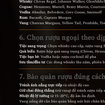
Whisky
: Chivas Regal, Johnnie Walker, Glenfiddic
Cognac
: Hennessy, Martell, Remy Martin, Courvois
Vodka
: Absolut, Belvedere, Grey Goose, Smirnoff
Rum
: Bacardi, Captain Morgan
Vang
: Chateau Margaux, Yellow Tail, Penfolds, To
6. Chọn rượu ngoại theo dị
Tiệc sang trọng
: Chọn whisky cao cấp, rượu vang
Quà biếu
: Rượu hộp quà sang trọng (Chivas, Henn
Tiệc bạn bè
: Vodka hoặc rượu cocktail dễ pha
Sưu tầm/đầu tư
: Các dòng whisky lâu năm, phiên b
7. Bảo quản rượu đúng các
Tránh ánh nắng trực tiếp
và nhiệt độ cao.
Giữ chai đứng thẳng
(trừ vang) để tránh rượu tiếp 
Nhiệt độ lý tưởng
từ 15–20°C, độ ẩm ổn định.
Vang uống dở cần bảo quản bằng nút hút chân khô