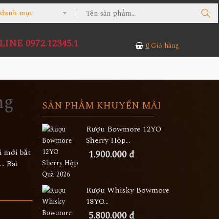
ả danh mục
INE 0972.12345.1
0
Giỏ hàng
ng
SẢN PHẨM KHUYẾN MÃI
Rượu Bowmore 12YO
Sherry Hộp...
i mới bắt
1.900.000 đ
.. Bài
Rượu Whisky Bowmore
18YO...
5.800.000 đ