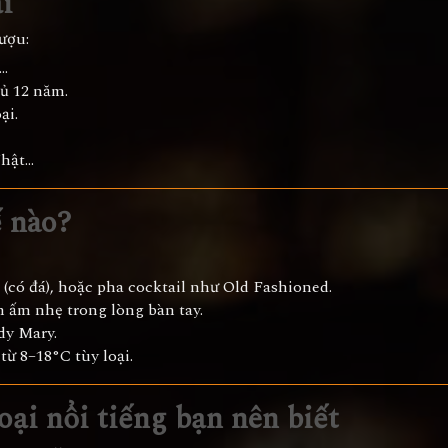
i
ượu:
..
 ủ 12 năm.
ại.
Nhật…
ế nào?
 (có đá), hoặc pha cocktail như Old Fashioned.
âm ấm nhẹ trong lòng bàn tay.
dy Mary.
từ 8–18°C tùy loại.
oại nổi tiếng bạn nên biết