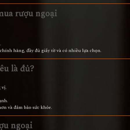
 mua rượu ngoại
.
hính hãng, đầy đủ giấy tờ và có nhiều lựa chọn.
êu là đủ?
vị.
ạnh.
hơn và đảm bảo sức khỏe.
ợu ngoại