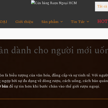
Tất c
HOTL
OẠI
Giới thiệu
Sản phẩm
Tin Tức
bản dành cho người mới uố
n là biểu tượng của văn hóa, đẳng cấp và sự tinh tế. Với ngườ
g ngợp bởi sự đa dạng về dòng rượu, cách uống, cách bảo quản.
ơ bản
để tự tin hơn khi bước chân vào thế giới rượu ngoại.