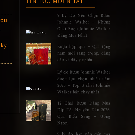
TIN TỨC MỚI NHẤT
9 Lý Do Nên Chọn Rượu
ượu
Johnnie Walker – Những
g
Chai Rượu Johnnie Walker
Đáng Mua Nhất
–
sky
Rượu hộp quà – Quà tặng
năm mới sang trọng, đẳng
cấp và đầy ý nghĩa
Lý do Rượu Johnnie Walker
được lựa chọn nhiều năm
2025 – Top 3 chai Johnnie
Walker bán chạy nhất
12 Chai Rượu Đáng Mua
Dịp Tết Nguyên Đán 2026:
Quà Biếu Sang – Uống
Ngon
5 lý do bạn nên đến cửa