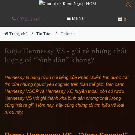
0972.12345.1
MENU
0
Trang chủ
Tin Tức
Thông tin Rượu ngoại
Rượu Hennessy VS - giá rẻ nhưng chất
lượng có “bình dân” không?
Hennessy là hãng rượu nổi tiếng của Pháp chiếm lĩnh được trái
tim của những người yêu cognac trên toàn thế giới. Bên cạnh
Hennessy VSOP và Hennessy XO huyền thoại, còn có
rượu
Hennessy VS
với giá thành khá bình dân nhưng chất lượng
cũng “rất ra gì”. Hôm nay, hãy cùng chúng tôi tìm hiểu về loại
rượu này.