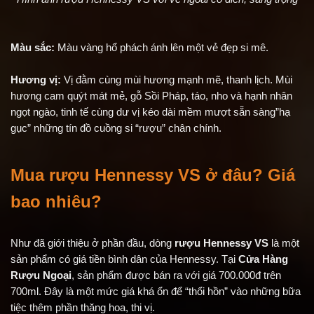
Màu sắc:
Màu vàng hổ phách ánh lên một vẻ đẹp si mê.
Hương vị:
Vị đằm cùng mùi hương mạnh mẽ, thanh lịch. Mùi
hương cam quýt mát mẻ, gỗ Sồi Pháp, táo, nho và hạnh nhân
ngọt ngào, tinh tế cùng dư vị kéo dài mềm mượt sẵn sàng”hạ
gục” những tín đồ cuồng si “rượu” chân chính.
Mua rượu Hennessy VS ở đâu? Giá
bao nhiêu?
Như đã giới thiệu ở phần đầu, dòng
rượu Hennessy VS
là một
sản phẩm có giá tiền bình dân của Hennessy. Tại
Cửa Hàng
Rượu Ngoại
, sản phẩm được bán ra với giá 700.000đ trên
700ml. Đây là một mức giá khá ổn để “thổi hồn” vào những bữa
tiệc thêm phần thăng hoa, thi vị.