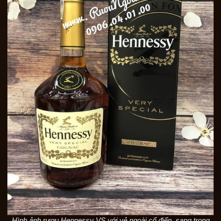
Hình ảnh rượu Hennessy VS với vẻ ngoài cổ điển, sang trọng