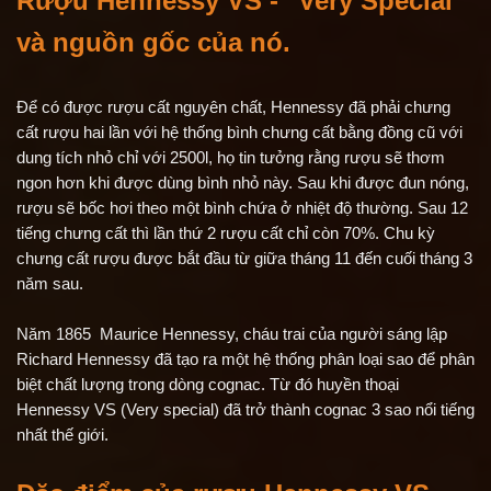
Rượu Hennessy VS - "Very Special"
và nguồn gốc của nó.
Để có được rượu cất nguyên chất, Hennessy đã phải chưng
cất rượu hai lần với hệ thống bình chưng cất bằng đồng cũ với
dung tích nhỏ chỉ với 2500l, họ tin tưởng rằng rượu sẽ thơm
ngon hơn khi được dùng bình nhỏ này. Sau khi được đun nóng,
rượu sẽ bốc hơi theo một bình chứa ở nhiệt độ thường. Sau 12
tiếng chưng cất thì lần thứ 2 rượu cất chỉ còn 70%. Chu kỳ
chưng cất rượu được bắt đầu từ giữa tháng 11 đến cuối tháng 3
năm sau.
Năm 1865 Maurice Hennessy, cháu trai của người sáng lập
Richard Hennessy đã tạo ra một hệ thống phân loại sao để phân
biệt chất lượng trong dòng cognac. Từ đó huyền thoại
Hennessy VS (Very special) đã trở thành cognac 3 sao nổi tiếng
nhất thế giới.